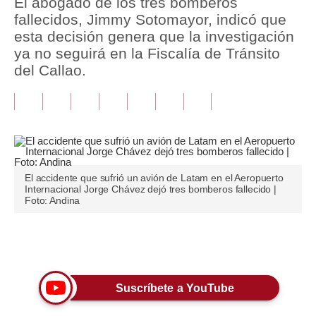
El abogado de los tres bomberos
fallecidos, Jimmy Sotomayor, indicó que
Tu Dinero
esta decisión genera que la investigación
ya no seguirá en la Fiscalía de Tránsito
Finanzas Personales
del Callao.
Inmobiliarias
Plus G
Opinión
Editorial
El accidente que sufrió un avión de Latam en el Aeropuerto
Internacional Jorge Chávez dejó tres bomberos fallecido |
Pregunta de hoy
Foto: Andina
Blogs
Únete a nuestro canal
Tendencias
Lujo
Suscríbete a YouTube
Viajes