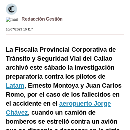
Moda
Redacción Gestión
Estilos
16/07/2023 10H17
Mundo
EEUU
La Fiscalía Provincial Corporativa de
México
Tránsito y Seguridad Vial del Callao
archivó este sábado la investigación
España
preparatoria contra los pilotos de
Internacional
Latam
, Ernesto Montoya y Juan Carlos
Tecnología
Romo, por el caso de los fallecidos en
Club del Suscriptor
el accidente en el
aeropuerto Jorge
Chávez
, cuando un camión de
Mix
bomberos se estrelló contra un avión
G de Gestión