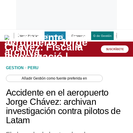
Últimas Noticias
Empresas G
Empresas
G de Gestión
Finanzas
Lo último
Peru Quiosco
SUSCRÍBETE
Portada
GESTION
>
PERU
Empresas
Añadir
Gestión
como fuente preferida en
Management & Empleo
Accidente en el aeropuerto
Economía
Jorge Chávez: archivan
investigación contra pilotos de
Mercados
Latam
Perú
Política