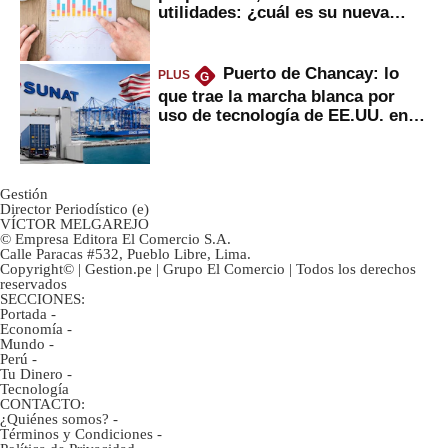
utilidades: ¿cuál es su nueva
inversión clave?
Puerto de Chancay: lo
PLUS
G
que trae la marcha blanca por
uso de tecnología de EE.UU. en
mercancías
Gestión
Director Periodístico (e)
VÍCTOR MELGAREJO
© Empresa Editora El Comercio S.A.
Calle Paracas #532, Pueblo Libre, Lima.
Copyright© | Gestion.pe | Grupo El Comercio | Todos los derechos
reservados
SECCIONES:
Portada
-
Economía
-
Mundo
-
Perú
-
Tu Dinero
-
Tecnología
CONTACTO:
¿Quiénes somos?
-
Términos y Condiciones
-