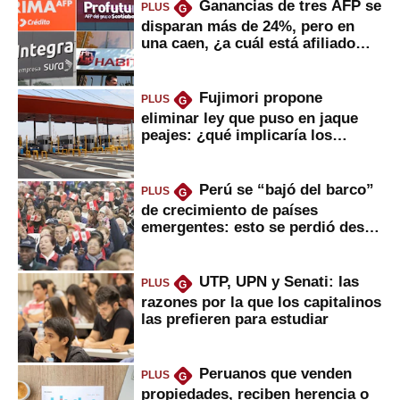
Ganancias de tres AFP se
PLUS
G
disparan más de 24%, pero en
una caen, ¿a cuál está afiliado
usted?
Fujimori propone
PLUS
G
eliminar ley que puso en jaque
peajes: ¿qué implicaría los
usuarios?
Perú se “bajó del barco”
PLUS
G
de crecimiento de países
emergentes: esto se perdió desde
2022
UTP, UPN y Senati: las
PLUS
G
razones por la que los capitalinos
las prefieren para estudiar
Peruanos que venden
PLUS
G
propiedades, reciben herencia o