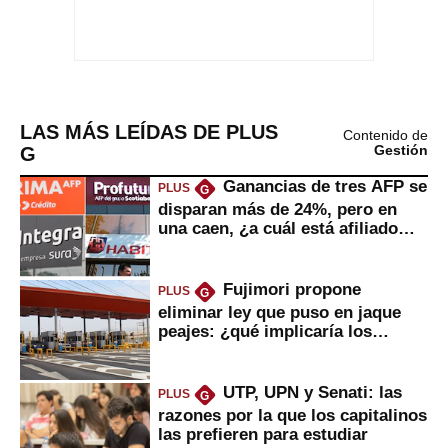
LAS MÁS LEÍDAS DE PLUS
Contenido de
G
Gestión
Ganancias de tres AFP se
PLUS
G
disparan más de 24%, pero en
una caen, ¿a cuál está afiliado
usted?
Fujimori propone
PLUS
G
eliminar ley que puso en jaque
peajes: ¿qué implicaría los
usuarios?
UTP, UPN y Senati: las
PLUS
G
razones por la que los capitalinos
las prefieren para estudiar