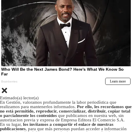
Estimado(a) lector(a)
En Gestión, valoramos profundamente la labor periodística que
realizamos para mantenerlos informados.
Por ello, les recordamos que
no está permitido, reproducir, comercializar, distribuir, copiar total
o parcialmente los contenidos
que publicamos en nuestra web, sin
autorizacion previa y expresa de Empresa Editora El Comercio S.A.
En su lugar,
los invitamos a compartir el enlace de nuestras
publicaciones
, para que más personas puedan acceder a información