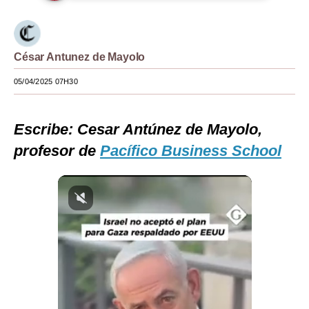
Moda
Estilos
César Antunez de Mayolo
Mundo
05/04/2025 07H30
EEUU
Escribe: Cesar Antúnez de Mayolo,
México
profesor de
Pacífico Business School
España
Internacional
Tecnología
Club del Suscriptor
Mix
G de Gestión