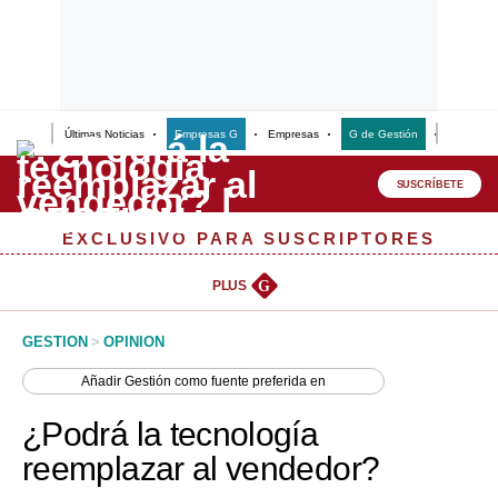
Últimas Noticias
Empresas G
Empresas
G de Gestión
Finanzas
Lo último
Peru Quiosco
SUSCRÍBETE
Portada
EXCLUSIVO PARA SUSCRIPTORES
Empresas
PLUS
G
Management & Empleo
GESTION
>
OPINION
Economía
Añadir
Gestión
como fuente preferida en
Mercados
¿Podrá la tecnología
Perú
reemplazar al vendedor?
Política