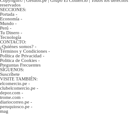
Copyright© | Gestion.pe | Grupo El Comercio | Todos los derechos
reservados
SECCIONES:
Portada
-
Economía
-
Mundo
-
Perú
-
Tu Dinero
-
Tecnología
CONTACTO:
¿Quiénes somos?
-
Términos y Condiciones
-
Política de Privacidad
-
Politica de Cookies
-
Preguntas Frecuentes
SÍGUENOS:
Suscríbete
VISITE TAMBIÉN:
elcomercio.pe
-
clubelcomercio.pe
-
depor.com
-
trome.com
-
diariocorreo.pe
-
peruquiosco.pe
-
mag