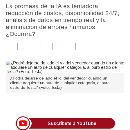
La promesa de la IA es tentadora:
Tu Dinero
reducción de costos, disponibilidad 24/7,
análisis de datos en tiempo real y la
Finanzas Personales
eliminación de errores humanos.
¿Ocurrirá?
Inmobiliarias
Plus G
Opinión
Editorial
¿Podrá dejarse de lado el rol del vendedor cuando un
Pregunta de hoy
cliente adquiere un auto de cualquier categoría, al puro
estilo de Tesla? (Foto: Tesla)
Blogs
Tendencias
Únete a nuestro canal
Lujo
Suscríbete a YouTube
Viajes