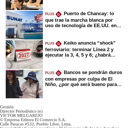
Puerto de Chancay: lo
PLUS
G
que trae la marcha blanca por
uso de tecnología de EE.UU. en
mercancías
Keiko anuncia “shock”
PLUS
G
ferroviario: terminar Línea 2 y
ejecutar la 3, 4, 5 y 6; ¿habrá
avances?
Bancos se pondrán duros
PLUS
G
con empresas por culpa de El
Niño, ¿por qué será bueno para
ahorristas?
Gestión
Director Periodístico (e)
VÍCTOR MELGAREJO
© Empresa Editora El Comercio S.A.
Calle Paracas #532, Pueblo Libre, Lima.