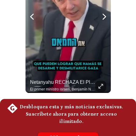
Notas Contratadas
Podcast
Gestión TV
Videos
Fotogalerías
¿Qué Pasa Si Irán CIERRA El Estrecho De Ormuz? | #radar24
Netanyahu RECHAZA El Plan De Trump Para Gaza | Gestión Mundo
gestion.pe
Un eventual control iraní sobre el estrecho de Ormuz cambiaría radicalmente el equilibrio de poder, así lo explicó el analista Roberto Heimovits. Además, explicó que países como Arabia Saudita, Qatar, Emiratos Árabes Unidos, Irak y Kuwait dependen de esa ruta para exportar petróleo, gas y fertilizantes. #Geopolitica #Irán #EstrechoDeOrmuz #Petroleo #NoticiasInternacionales #RobertoHeimovits #Shorts 👉 Suscríbete y activa la campana para no perderte nuestro análisis diario. 🌎 Síguenos en nuestras redes sociales: 📌 Web oficial: https://gestion.pe/mundo/ 📌 LinkedIn: http://bit.ly/3HYIET0 📌 X (Twitter): http://bit.ly/4noZtX9 📌 TikTok: http://bit.ly/4evB6TO
El primer ministro israelí, Benjamín Netanyahu, aclaró que Israel NO ha aceptado la propuesta respaldada por Estados Unidos sobre el futuro y la desmilitarización de Gaza. ¿Se rompe la alianza estratégica entre Washington y Tel Aviv? #Netanyahu #Israel #Trump #Gaza #EstadosUnidos #Geopolitica #NoticiasInternacionales #Shorts 👉 Suscríbete y activa la campana para no perderte nuestro análisis diario. 🌎 Síguenos en nuestras redes sociales: 📌 Web oficial: https://gestion.pe/mundo/ 📌 LinkedIn: http://bit.ly/3HYIET0 📌 X (Twitter): http://bit.ly/4noZtX9 📌 TikTok: http://bit.ly/4evB6TO
¿quiénes
Somos?
Términos
Y
Condiciones
Política
De
Privacidad