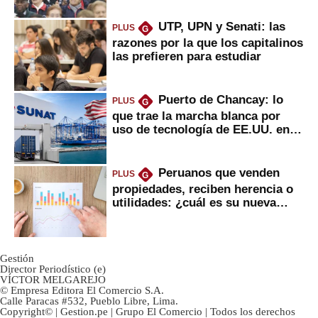
UTP, UPN y Senati: las
PLUS
G
razones por la que los capitalinos
las prefieren para estudiar
Puerto de Chancay: lo
PLUS
G
que trae la marcha blanca por
uso de tecnología de EE.UU. en
mercancías
Peruanos que venden
PLUS
G
propiedades, reciben herencia o
utilidades: ¿cuál es su nueva
inversión clave?
Gestión
Director Periodístico (e)
VÍCTOR MELGAREJO
© Empresa Editora El Comercio S.A.
Calle Paracas #532, Pueblo Libre, Lima.
Copyright© | Gestion.pe | Grupo El Comercio | Todos los derechos