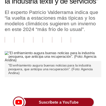
la industria textil y de servicios”
Tu Dinero
El experto Patricio Valderrama indica que
“la vuelta a estaciones más típicas y los
Finanzas Personales
modelos climáticos sugieren un invierno
Inmobiliarias
en este 2024 “más frío de lo usual”.
Plus G
Opinión
Editorial
"El enfriamiento augura buenas noticias para la industria
Pregunta de hoy
pesquera, que anticipa una recuperación". (Foto: Agencia
Andina)
Blogs
Tendencias
Únete a nuestro canal
Lujo
Suscríbete a YouTube
Viajes