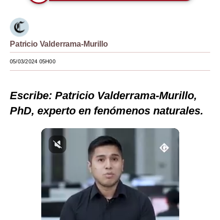
Moda
Estilos
Patricio Valderrama-Murillo
Mundo
05/03/2024 05H00
EEUU
México
Escribe: Patricio Valderrama-Murillo,
PhD, experto en fenómenos naturales.
España
Internacional
Tecnología
Club del Suscriptor
Mix
G de Gestión