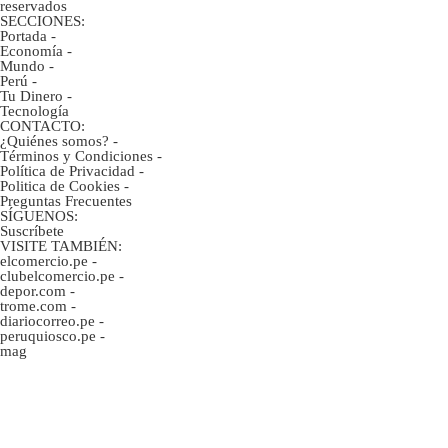
reservados
SECCIONES:
Portada
-
Economía
-
Mundo
-
Perú
-
Tu Dinero
-
Tecnología
CONTACTO:
¿Quiénes somos?
-
Términos y Condiciones
-
Política de Privacidad
-
Politica de Cookies
-
Preguntas Frecuentes
SÍGUENOS:
Suscríbete
VISITE TAMBIÉN:
elcomercio.pe
-
clubelcomercio.pe
-
depor.com
-
trome.com
-
diariocorreo.pe
-
peruquiosco.pe
-
mag