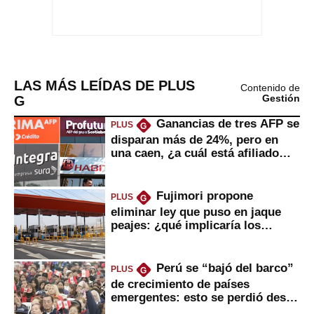
LAS MÁS LEÍDAS DE PLUS
Contenido de
G
Gestión
Ganancias de tres AFP se
PLUS
G
disparan más de 24%, pero en
una caen, ¿a cuál está afiliado
usted?
Fujimori propone
PLUS
G
eliminar ley que puso en jaque
peajes: ¿qué implicaría los
usuarios?
Perú se “bajó del barco”
PLUS
G
de crecimiento de países
emergentes: esto se perdió desde
2022