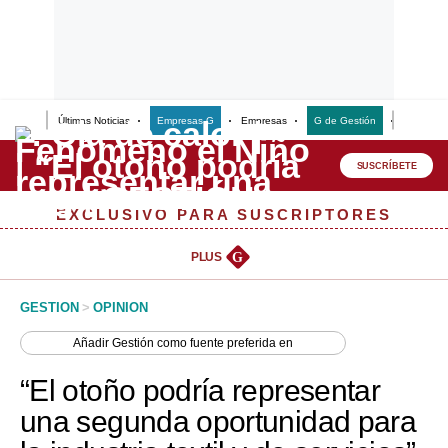
Últimas Noticias
Empresas G
Empresas
G de Gestión
Finanzas
Lo último
Peru Quiosco
SUSCRÍBETE
Portada
EXCLUSIVO PARA SUSCRIPTORES
Empresas
PLUS
G
Management & Empleo
GESTION
>
OPINION
Economía
Añadir
Gestión
como fuente preferida en
Mercados
“El otoño podría representar
Perú
una segunda oportunidad para
Política