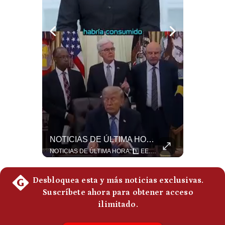
Notas Contratadas
Podcast
Gestión TV
Videos
Fotogalerías
gestion.pe
¿Por Qué Irán Ya NO Le Teme A Donald Trump? | #radar24
NOTICIAS DE ÚLTIMA HORA: EE.UU. Se Queda Sin Misiles En Medio Oriente
Según el entrevistado, las repetidas amenazas de Donald Trump y sus posteriores retrocesos habrían reducido su credibilidad ante Irán. Los nuevos sectores radicales iraníes interpretarían esta conducta como una señal de debilidad y considerarían que resistir durante meses frente a Estados Unidos ya representa una victoria. #DonaldTrump #Irán #EstadosUnidos #Geopolitica #NoticiasInternacionales #Shorts #MedioOriente 👉 Suscríbete y activa la campana para no perderte nuestro análisis diario. 🌎 Síguenos en nuestras redes sociales: 📌 Web oficial: https://gestion.pe/mundo/ 📌 LinkedIn: http://bit.ly/3HYIET0 📌 X (Twitter): http://bit.ly/4noZtX9 📌 TikTok: http://bit.ly/4evB6TO
NOTICIAS DE ÚLTIMA HORA: 1️⃣ EE.UU.: Habría gastado casi el 80% de sus misiles más avanzados (THAAD), un factor clave en las decisiones de Donald Trump frente a Irán. 2️⃣ Argentina y Brasil: Tensión diplomática escala; Brasil solicita el regreso del embajador argentino tras fuertes declaraciones de Javier Milei. 3️⃣ México: Asesinan al influencer César Gastélum a balazos durante una transmisión en vivo en Culiacán, Sinaloa. 4️⃣ Alemania: Ataque con dron explosivo obliga a suspender el aeropuerto de Leipzig, punto logístico clave de la OTAN para enviar material a Ucrania. ¿Qué noticia te parece la más impactante del día? ¡Te leo en los comentarios! 👇 #EEUU #JavierMilei #CesarGastelum #Alemania #Noticias #UltimaHora #NoticiasDelDia 🚀 ¿Quieres entender el mundo sin ruido? Únete a nuestra comunidad y forma parte del cambio. #GestiónNewsroomLive #NoticiasGlobales #AnálisisGeopolítico #EconomíaMundial #IA #Geopolítica #LatinosEnUSA #NoticiasEnEspañol 👉 Suscríbete y activa la campana para no perderte nuestro análisis diario. 🌎 Síguenos en nuestras redes sociales: 📌 Web oficial: https://gestion.pe/mundo/ 📌 LinkedIn: http://bit.ly/3HYIET0 📌 X (Twitter): http://bit.ly/4noZtX9 📌 TikTok: http://bit.ly/4evB6TO
¿quiénes
Somos?
Términos
Y
Condiciones
Política
De
Privacidad