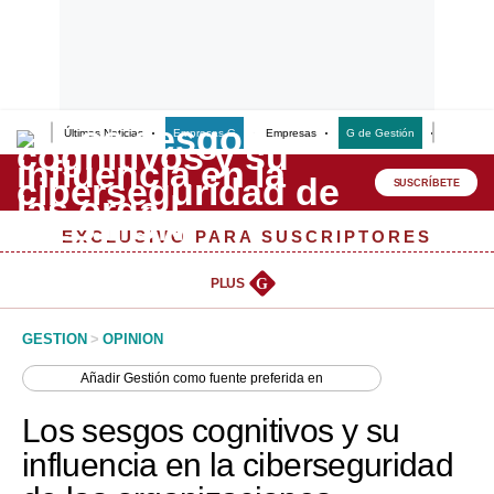
Últimas Noticias
Empresas G
Empresas
G de Gestión
Finanzas
Lo último
Peru Quiosco
SUSCRÍBETE
Portada
EXCLUSIVO PARA SUSCRIPTORES
Empresas
PLUS
G
Management & Empleo
GESTION
>
OPINION
Economía
Añadir
Gestión
como fuente preferida en
Mercados
Los sesgos cognitivos y su
Perú
influencia en la ciberseguridad
Política