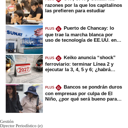
razones por la que los capitalinos
las prefieren para estudiar
Puerto de Chancay: lo
PLUS
G
que trae la marcha blanca por
uso de tecnología de EE.UU. en
mercancías
Keiko anuncia “shock”
PLUS
G
ferroviario: terminar Línea 2 y
ejecutar la 3, 4, 5 y 6; ¿habrá
avances?
Bancos se pondrán duros
PLUS
G
con empresas por culpa de El
Niño, ¿por qué será bueno para
ahorristas?
Gestión
Director Periodístico (e)