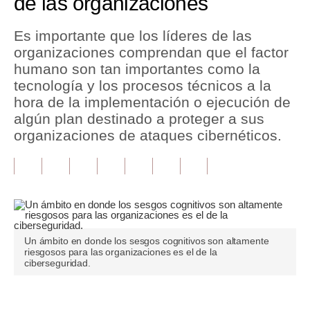
de las organizaciones
Tu Dinero
Es importante que los líderes de las
organizaciones comprendan que el factor
Finanzas Personales
humano son tan importantes como la
Inmobiliarias
tecnología y los procesos técnicos a la
hora de la implementación o ejecución de
Plus G
algún plan destinado a proteger a sus
organizaciones de ataques cibernéticos.
Opinión
Editorial
Pregunta de hoy
Blogs
Un ámbito en donde los sesgos cognitivos son altamente
Tendencias
riesgosos para las organizaciones es el de la
ciberseguridad.
Lujo
Viajes
Únete a nuestro canal