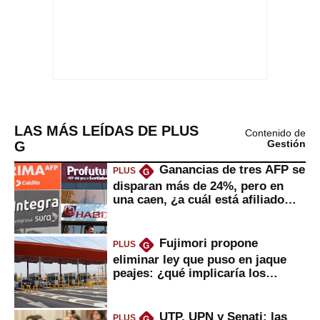
LAS MÁS LEÍDAS DE PLUS
Contenido de
G
Gestión
Ganancias de tres AFP se
PLUS
G
disparan más de 24%, pero en
una caen, ¿a cuál está afiliado
usted?
Fujimori propone
PLUS
G
eliminar ley que puso en jaque
peajes: ¿qué implicaría los
usuarios?
UTP, UPN y Senati: las
PLUS
G