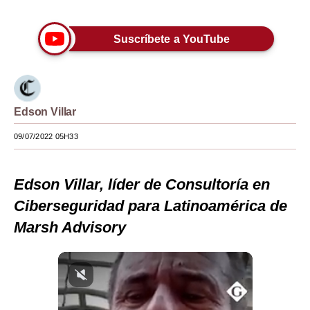
Moda
Suscríbete a YouTube
Estilos
Mundo
EEUU
Edson Villar
México
09/07/2022 05H33
España
Edson Villar, líder de Consultoría en
Internacional
Ciberseguridad para Latinoamérica de
Tecnología
Marsh Advisory
Club del Suscriptor
Mix
G de Gestión