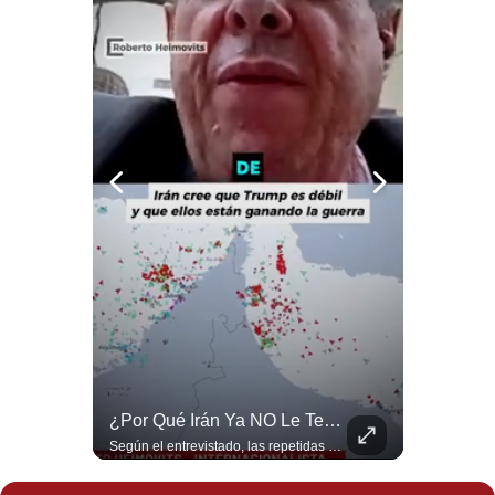
Notas Contratadas
Podcast
Gestión TV
Videos
Fotogalerías
gestion.pe
¿quiénes
Somos?
Términos
Y
¿Qué Pasa Si Irán CIERRA El Estrecho De Ormuz? | #radar24
¿Por Qué Irán Ya NO Le Teme A Donald Trump? | #radar24
Condiciones
Un eventual control iraní sobre el estrecho de Ormuz cambiaría radicalmente el equilibrio de poder, así lo explicó el analista Roberto Heimovits. Además, explicó que países como Arabia Saudita, Qatar, Emiratos Árabes Unidos, Irak y Kuwait dependen de esa ruta para exportar petróleo, gas y fertilizantes. #Geopolitica #Irán #EstrechoDeOrmuz #Petroleo #NoticiasInternacionales #RobertoHeimovits #Shorts 👉 Suscríbete y activa la campana para no perderte nuestro análisis diario. 🌎 Síguenos en nuestras redes sociales: 📌 Web oficial: https://gestion.pe/mundo/ 📌 LinkedIn: http://bit.ly/3HYIET0 📌 X (Twitter): http://bit.ly/4noZtX9 📌 TikTok: http://bit.ly/4evB6TO
Según el entrevistado, las repetidas amenazas de Donald Trump y sus posteriores retrocesos habrían reducido su credibilidad ante Irán. Los nuevos sectores radicales iraníes interpretarían esta conducta como una señal de debilidad y considerarían que resistir durante meses frente a Estados Unidos ya representa una victoria. #DonaldTrump #Irán #EstadosUnidos #Geopolitica #NoticiasInternacionales #Shorts #MedioOriente 👉 Suscríbete y activa la campana para no perderte nuestro análisis diario. 🌎 Síguenos en nuestras redes sociales: 📌 Web oficial: https://gestion.pe/mundo/ 📌 LinkedIn: http://bit.ly/3HYIET0 📌 X (Twitter): http://bit.ly/4noZtX9 📌 TikTok: http://bit.ly/4evB6TO
Política
De
Privacidad