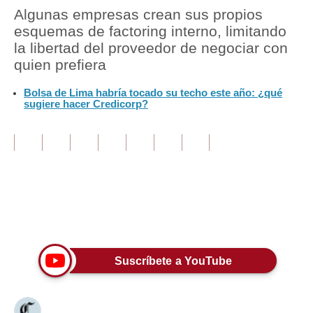
Algunas empresas crean sus propios
Tu Dinero
esquemas de factoring interno, limitando
la libertad del proveedor de negociar con
Finanzas Personales
quien prefiera
Inmobiliarias
Bolsa de Lima habría tocado su techo este año: ¿qué
sugiere hacer Credicorp?
Plus G
Opinión
Editorial
Pregunta de hoy
Únete a nuestro canal
Blogs
Tendencias
Suscríbete a YouTube
Lujo
Viajes