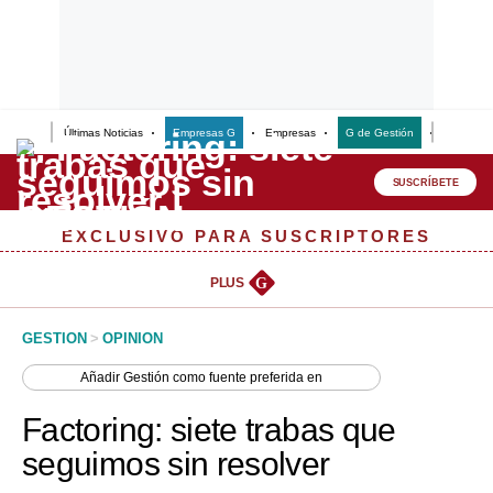
Últimas Noticias
Empresas G
Empresas
G de Gestión
Finanzas
Lo último
Peru Quiosco
SUSCRÍBETE
Portada
EXCLUSIVO PARA SUSCRIPTORES
Empresas
PLUS
G
Management & Empleo
GESTION
>
OPINION
Economía
Añadir
Gestión
como fuente preferida en
Mercados
Factoring: siete trabas que
Perú
seguimos sin resolver
Política