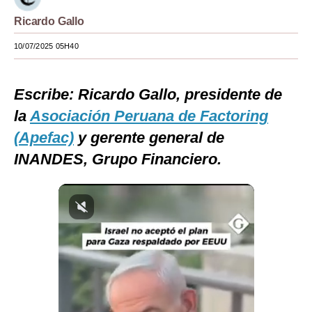
Moda
Ricardo Gallo
10/07/2025 05H40
Estilos
Mundo
Escribe: Ricardo Gallo, presidente de
EEUU
la
Asociación Peruana de Factoring
México
(Apefac)
y gerente general de
INANDES, Grupo Financiero.
España
Internacional
Tecnología
Club del Suscriptor
Mix
G de Gestión