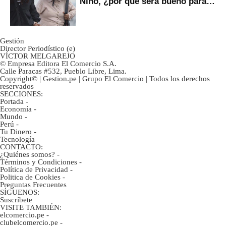
Niño, ¿por qué será bueno para
ahorristas?
Gestión
Director Periodístico (e)
VÍCTOR MELGAREJO
© Empresa Editora El Comercio S.A.
Calle Paracas #532, Pueblo Libre, Lima.
Copyright© | Gestion.pe | Grupo El Comercio | Todos los derechos
reservados
SECCIONES:
Portada
-
Economía
-
Mundo
-
Perú
-
Tu Dinero
-
Tecnología
CONTACTO:
¿Quiénes somos?
-
Términos y Condiciones
-
Política de Privacidad
-
Politica de Cookies
-
Preguntas Frecuentes
SÍGUENOS:
Suscríbete
VISITE TAMBIÉN:
elcomercio.pe
-
clubelcomercio.pe
-