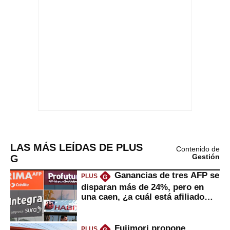
LAS MÁS LEÍDAS DE PLUS
Contenido de
G
Gestión
Ganancias de tres AFP se
PLUS
G
disparan más de 24%, pero en
una caen, ¿a cuál está afiliado
usted?
Fujimori propone
PLUS
G