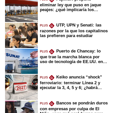
eliminar ley que puso en jaque
peajes: ¿qué implicaría los
usuarios?
UTP, UPN y Senati: las
PLUS
G
razones por la que los capitalinos
las prefieren para estudiar
Puerto de Chancay: lo
PLUS
G
que trae la marcha blanca por
uso de tecnología de EE.UU. en
mercancías
Keiko anuncia “shock”
PLUS
G
ferroviario: terminar Línea 2 y
ejecutar la 3, 4, 5 y 6; ¿habrá
avances?
Bancos se pondrán duros
PLUS
G
con empresas por culpa de El