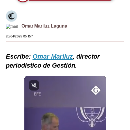
Moda
Estilos
Omar Mariluz Laguna
Mundo
28/04/2025 05H57
EEUU
México
Escribe:
Omar Mariluz
, director
periodístico de Gestión.
España
Internacional
Tecnología
Club del Suscriptor
Mix
G de Gestión