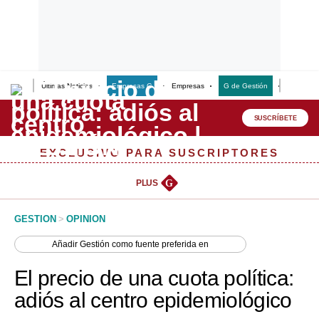
Últimas Noticias
Empresas G
Empresas
G de Gestión
Finanzas
Lo último
Peru Quiosco
SUSCRÍBETE
Portada
EXCLUSIVO PARA SUSCRIPTORES
Empresas
PLUS
G
Management & Empleo
GESTION
>
OPINION
Economía
Añadir
Gestión
como fuente preferida en
Mercados
El precio de una cuota política:
Perú
adiós al centro epidemiológico
Política