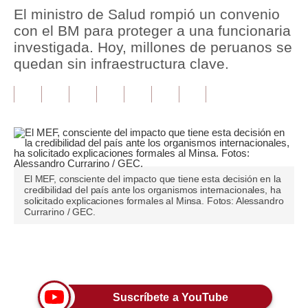
El ministro de Salud rompió un convenio
Tu Dinero
con el BM para proteger a una funcionaria
investigada. Hoy, millones de peruanos se
Finanzas Personales
quedan sin infraestructura clave.
Inmobiliarias
Plus G
Opinión
Editorial
El MEF, consciente del impacto que tiene esta decisión en la
credibilidad del país ante los organismos internacionales, ha
Pregunta de hoy
solicitado explicaciones formales al Minsa. Fotos: Alessandro
Currarino / GEC.
Blogs
Tendencias
Únete a nuestro canal
Lujo
Suscríbete a YouTube
Viajes