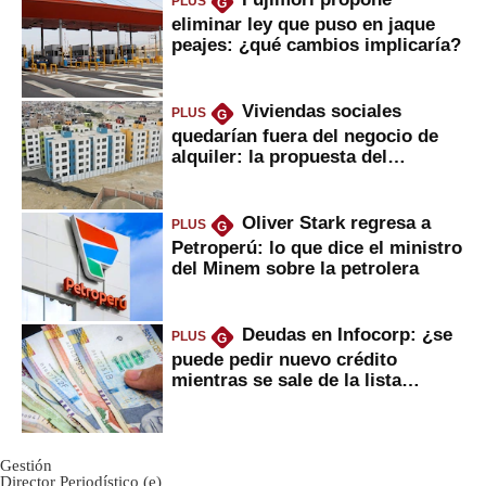
PLUS
G
eliminar ley que puso en jaque
peajes: ¿qué cambios implicaría?
Viviendas sociales
PLUS
G
quedarían fuera del negocio de
alquiler: la propuesta del
gobierno
Oliver Stark regresa a
PLUS
G
Petroperú: lo que dice el ministro
del Minem sobre la petrolera
Deudas en Infocorp: ¿se
PLUS
G
puede pedir nuevo crédito
mientras se sale de la lista
negra?
Gestión
Director Periodístico (e)