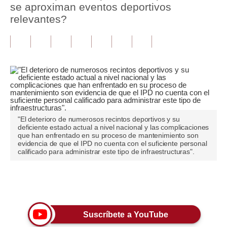
se aproximan eventos deportivos
relevantes?
Tu Dinero
Finanzas Personales
Inmobiliarias
Plus G
Opinión
"El deterioro de numerosos recintos deportivos y su
Editorial
deficiente estado actual a nivel nacional y las complicaciones
que han enfrentado en su proceso de mantenimiento son
Pregunta de hoy
evidencia de que el IPD no cuenta con el suficiente personal
calificado para administrar este tipo de infraestructuras".
Blogs
Tendencias
Únete a nuestro canal
Lujo
Suscríbete a YouTube
Viajes