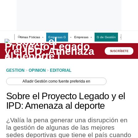
Últimas Noticias
Empresas G
Empresas
G de Gestión
Finanzas
Lo último
Peru Quiosco
SUSCRÍBETE
Portada
GESTION
>
OPINION
>
EDITORIAL
Empresas
Añadir
Gestión
como fuente preferida en
Management & Empleo
Sobre el Proyecto Legado y el
Economía
IPD: Amenaza al deporte
Mercados
¿Valía la pena generar una disrupción en
Perú
la gestión de algunas de las mejores
sedes deportivas que tiene el país cuando
Política