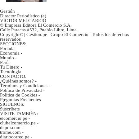
Gestión
Director Periodístico (e)
VÍCTOR MELGAREJO
© Empresa Editora El Comercio S.A.
Calle Paracas #532, Pueblo Libre, Lima.
Copyright© | Gestion.pe | Grupo El Comercio | Todos los derechos
reservados
SECCIONES:
Portada
-
Economía
-
Mundo
-
Perú
-
Tu Dinero
-
Tecnología
CONTACTO:
¿Quiénes somos?
-
Términos y Condiciones
-
Política de Privacidad
-
Politica de Cookies
-
Preguntas Frecuentes
SÍGUENOS:
Suscríbete
VISITE TAMBIÉN:
elcomercio.pe
-
clubelcomercio.pe
-
depor.com
-
trome.com
-
diariocorreo.pe
-