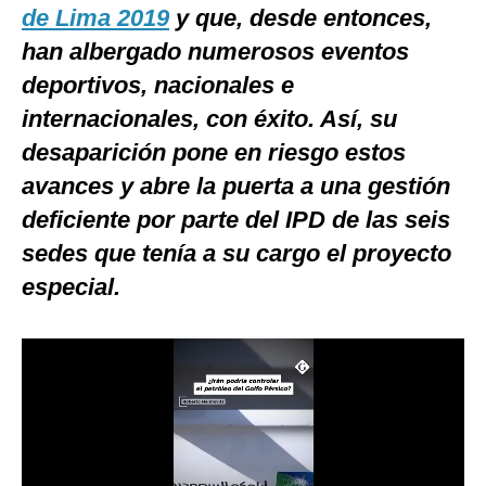
de Lima 2019
y que, desde entonces,
Notas Contratadas
han albergado numerosos eventos
Podcast
deportivos, nacionales e
Gestión TV
internacionales, con éxito. Así, su
desaparición pone en riesgo estos
Videos
avances y abre la puerta a una gestión
Fotogalerías
deficiente por parte del IPD de las seis
sedes que tenía a su cargo el proyecto
especial.
gestion.pe
¿quiénes
Somos?
Términos
Y
Condiciones
Política
De
Privacidad