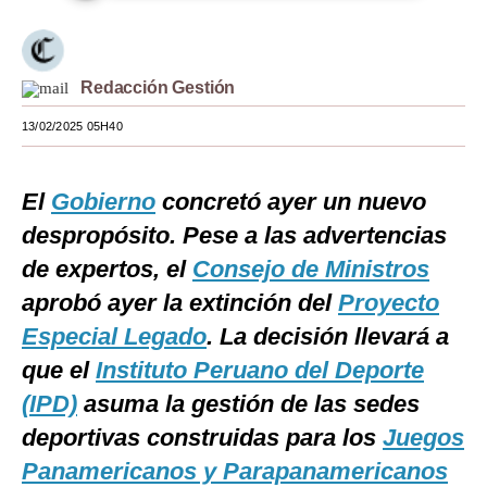
Moda
Estilos
Redacción Gestión
Mundo
13/02/2025 05H40
EEUU
El
Gobierno
concretó ayer un nuevo
México
despropósito. Pese a las advertencias
España
de expertos, el
Consejo de Ministros
Internacional
aprobó ayer la extinción del
Proyecto
Especial Legado
. La decisión llevará a
Tecnología
que el
Instituto Peruano del Deporte
Club del Suscriptor
(IPD)
asuma la gestión de las sedes
Mix
deportivas construidas para los
Juegos
Panamericanos y Parapanamericanos
G de Gestión