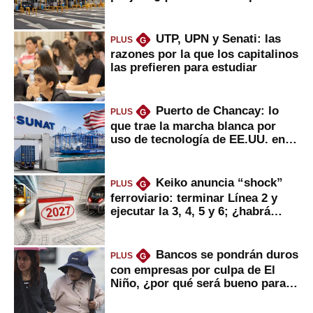
UTP, UPN y Senati: las
PLUS
G
razones por la que los capitalinos
las prefieren para estudiar
Puerto de Chancay: lo
PLUS
G
que trae la marcha blanca por
uso de tecnología de EE.UU. en
mercancías
Keiko anuncia “shock”
PLUS
G
ferroviario: terminar Línea 2 y
ejecutar la 3, 4, 5 y 6; ¿habrá
avances?
Bancos se pondrán duros
PLUS
G
con empresas por culpa de El
Niño, ¿por qué será bueno para
ahorristas?