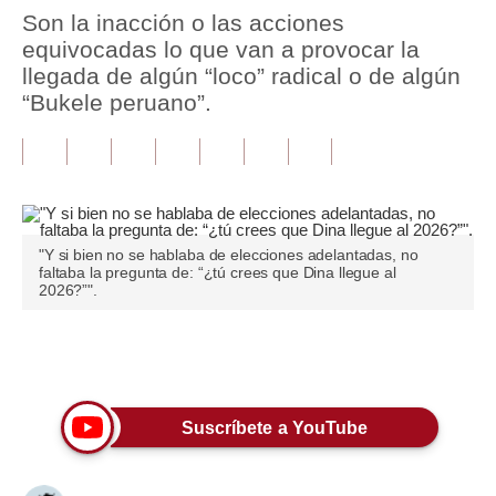
Son la inacción o las acciones
Tu Dinero
equivocadas lo que van a provocar la
llegada de algún “loco” radical o de algún
Finanzas Personales
“Bukele peruano”.
Inmobiliarias
Plus G
Opinión
"Y si bien no se hablaba de elecciones adelantadas, no
Editorial
faltaba la pregunta de: “¿tú crees que Dina llegue al
2026?”".
Pregunta de hoy
Blogs
Únete a nuestro canal
Tendencias
Suscríbete a YouTube
Lujo
Viajes