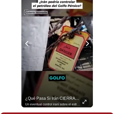
Notas Contratadas
Podcast
Gestión TV
Videos
Fotogalerías
gestion.pe
¿quiénes
Somos?
Términos
Y
Condiciones
¿Por Qué Irán Ya NO Le Teme A Donald Trump? | #radar24
¿Qué Pasa Si Irán CIERRA El Estrecho De Ormuz? | #radar24
Según el entrevistado, las repetidas amenazas de Donald Trump y sus posteriores retrocesos habrían reducido su credibilidad ante Irán. Los nuevos sectores radicales iraníes interpretarían esta conducta como una señal de debilidad y considerarían que resistir durante meses frente a Estados Unidos ya representa una victoria. #DonaldTrump #Irán #EstadosUnidos #Geopolitica #NoticiasInternacionales #Shorts #MedioOriente 👉 Suscríbete y activa la campana para no perderte nuestro análisis diario. 🌎 Síguenos en nuestras redes sociales: 📌 Web oficial: https://gestion.pe/mundo/ 📌 LinkedIn: http://bit.ly/3HYIET0 📌 X (Twitter): http://bit.ly/4noZtX9 📌 TikTok: http://bit.ly/4evB6TO
Un eventual control iraní sobre el estrecho de Ormuz cambiaría radicalmente el equilibrio de poder, así lo explicó el analista Roberto Heimovits. Además, explicó que países como Arabia Saudita, Qatar, Emiratos Árabes Unidos, Irak y Kuwait dependen de esa ruta para exportar petróleo, gas y fertilizantes. #Geopolitica #Irán #EstrechoDeOrmuz #Petroleo #NoticiasInternacionales #RobertoHeimovits #Shorts 👉 Suscríbete y activa la campana para no perderte nuestro análisis diario. 🌎 Síguenos en nuestras redes sociales: 📌 Web oficial: https://gestion.pe/mundo/ 📌 LinkedIn: http://bit.ly/3HYIET0 📌 X (Twitter): http://bit.ly/4noZtX9 📌 TikTok: http://bit.ly/4evB6TO
Política
De
Privacidad