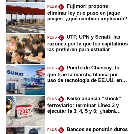
Fujimori propone
PLUS
G
eliminar ley que puso en jaque
peajes: ¿qué cambios implicaría?
UTP, UPN y Senati: las
PLUS
G
razones por la que los capitalinos
las prefieren para estudiar
Puerto de Chancay: lo
PLUS
G
que trae la marcha blanca por
uso de tecnología de EE.UU. en
mercancías
Keiko anuncia “shock”
PLUS
G
ferroviario: terminar Línea 2 y
ejecutar la 3, 4, 5 y 6; ¿habrá
avances?
Bancos se pondrán duros
PLUS
G