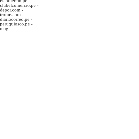
elcomercio.pe
-
clubelcomercio.pe
-
depor.com
-
trome.com
-
diariocorreo.pe
-
peruquiosco.pe
-
mag