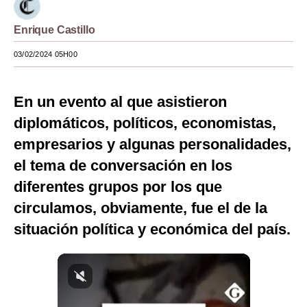
Moda
Enrique Castillo
Estilos
03/02/2024 05H00
Mundo
En un evento al que asistieron
EEUU
diplomáticos, políticos, economistas,
México
empresarios y algunas personalidades,
España
el tema de conversación en los
diferentes grupos por los que
Internacional
circulamos, obviamente, fue el de la
Tecnología
situación política y económica del país.
Club del Suscriptor
Mix
G de Gestión