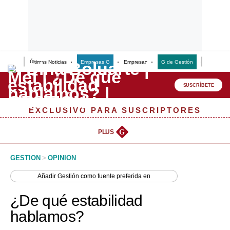
Últimas Noticias
Empresas G
Empresas
G de Gestión
Finanzas
Lo último
Peru Quiosco
SUSCRÍBETE
Portada
EXCLUSIVO PARA SUSCRIPTORES
Empresas
PLUS
G
Management & Empleo
GESTION
>
OPINION
Economía
Añadir
Gestión
como fuente preferida en
Mercados
¿De qué estabilidad
Perú
hablamos?
Política