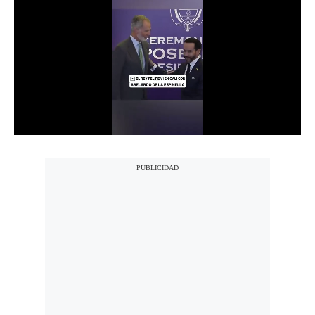
Notas Contratadas
Podcast
Gestión TV
Videos
Fotogalerías
gestion.pe
¿quiénes
Somos?
Términos
Y
Condiciones
Política
De
Privacidad