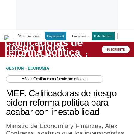
Últimas Noticias
Empresas G
Empresas
G de Gestión
Finanzas
Lo último
Peru Quiosco
SUSCRÍBETE
Portada
GESTION
>
ECONOMIA
Empresas
Añadir
Gestión
como fuente preferida en
Management & Empleo
MEF: Calificadoras de riesgo
Economía
piden reforma política para
acabar con inestabilidad
Mercados
Perú
Ministro de Economía y Finanzas, Alex
Contreras, sostuvo que los inversionistas
Política