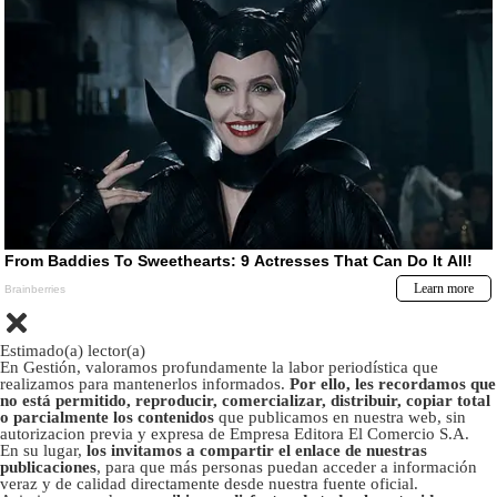
Estimado(a) lector(a)
En Gestión, valoramos profundamente la labor periodística que
realizamos para mantenerlos informados.
Por ello, les recordamos que
no está permitido, reproducir, comercializar, distribuir, copiar total
o parcialmente los contenidos
que publicamos en nuestra web, sin
autorizacion previa y expresa de Empresa Editora El Comercio S.A.
En su lugar,
los invitamos a compartir el enlace de nuestras
publicaciones
, para que más personas puedan acceder a información
veraz y de calidad directamente desde nuestra fuente oficial.