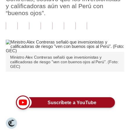
y calificadoras aún ven al Perú con
Tu Dinero
“buenos ojos”.
Finanzas Personales
Inmobiliarias
Plus G
Opinión
Ministro Alex Contreras señaló que inversionistas y
calificadoras de riesgo "ven con buenos ojos al Perú". (Foto:
GEC)
Editorial
Pregunta de hoy
Únete a nuestro canal
Blogs
Suscríbete a YouTube
Tendencias
Lujo
Viajes