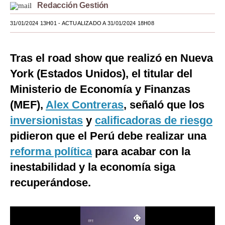
Redacción Gestión
Moda
31/01/2024 13H01
- ACTUALIZADO A 31/01/2024 18H08
Estilos
Mundo
Tras el road show que realizó en Nueva
York (Estados Unidos), el titular del
EEUU
Ministerio de Economía y Finanzas
México
(MEF),
Alex Contreras
, señaló que los
España
inversionistas
y
calificadoras de riesgo
pidieron que el Perú debe realizar una
Internacional
reforma política
para acabar con la
Tecnología
inestabilidad y la economía siga
Club del Suscriptor
recuperándose.
Mix
G de Gestión