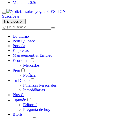
Mundial 2026
Suscríbete
Inicia sesión
Lo último
Peru Quiosco
Portada
Empresas
Management & Empleo
Economía
Mercados
Perú
Política
Tu Dinero
Finanzas Personales
Inmobiliarias
Plus G
Opinión
Editorial
Pregunta de hoy
Blogs