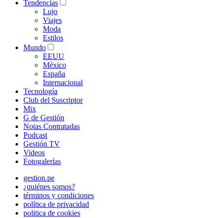
Tendencias
Lujo
Viajes
Moda
Estilos
Mundo
EEUU
México
España
Internacional
Tecnología
Club del Suscriptor
Mix
G de Gestión
Notas Contratadas
Podcast
Gestión TV
Videos
Fotogalerías
gestion.pe
¿quiénes somos?
términos y condiciones
política de privacidad
politica de cookies