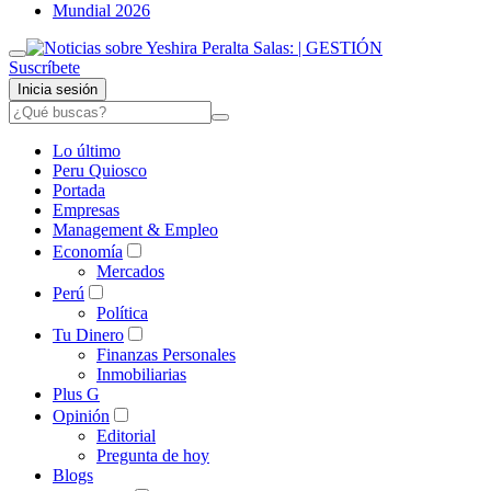
Mundial 2026
Suscríbete
Inicia sesión
Lo último
Peru Quiosco
Portada
Empresas
Management & Empleo
Economía
Mercados
Perú
Política
Tu Dinero
Finanzas Personales
Inmobiliarias
Plus G
Opinión
Editorial
Pregunta de hoy
Blogs