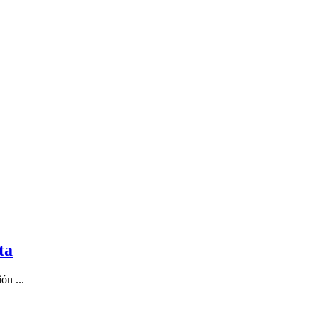
ta
ón ...