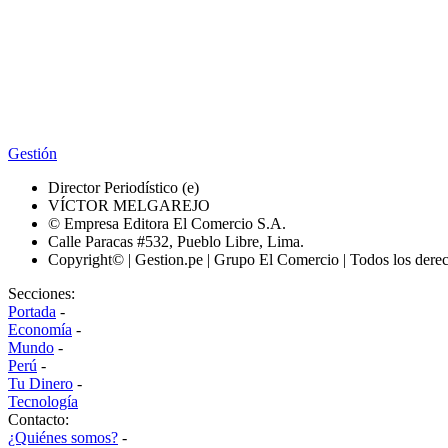
Gestión
Director Periodístico (e)
VÍCTOR MELGAREJO
© Empresa Editora El Comercio S.A.
Calle Paracas #532, Pueblo Libre, Lima.
Copyright© | Gestion.pe | Grupo El Comercio | Todos los dere
Secciones:
Portada
-
Economía
-
Mundo
-
Perú
-
Tu Dinero
-
Tecnología
Contacto:
¿Quiénes somos?
-