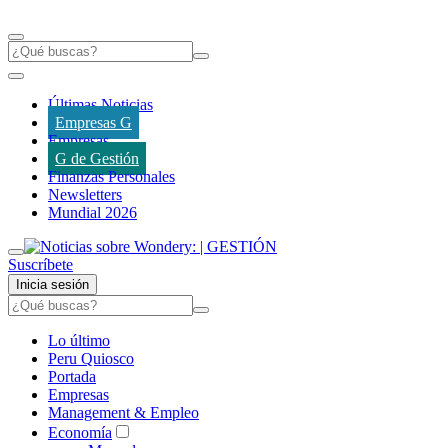
Últimas Noticias
Empresas G
Empresas
G de Gestión
Finanzas Personales
Newsletters
Mundial 2026
Suscríbete
Inicia sesión
Lo último
Peru Quiosco
Portada
Empresas
Management & Empleo
Economía