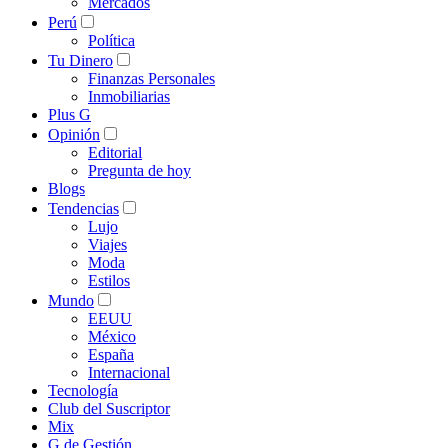
Mercados
Perú
Política
Tu Dinero
Finanzas Personales
Inmobiliarias
Plus G
Opinión
Editorial
Pregunta de hoy
Blogs
Tendencias
Lujo
Viajes
Moda
Estilos
Mundo
EEUU
México
España
Internacional
Tecnología
Club del Suscriptor
Mix
G de Gestión