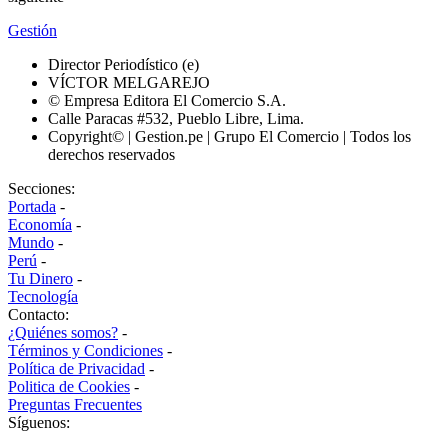
Gestión
Director Periodístico (e)
VÍCTOR MELGAREJO
© Empresa Editora El Comercio S.A.
Calle Paracas #532, Pueblo Libre, Lima.
Copyright© | Gestion.pe | Grupo El Comercio | Todos los
derechos reservados
Secciones:
Portada
-
Economía
-
Mundo
-
Perú
-
Tu Dinero
-
Tecnología
Contacto:
¿Quiénes somos?
-
Términos y Condiciones
-
Política de Privacidad
-
Politica de Cookies
-
Preguntas Frecuentes
Síguenos: