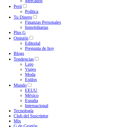
Mercados
Perú
Política
Tu Dinero
Finanzas Personales
Inmobiliarias
Plus G
Opinión
Editorial
Pregunta de hoy
Blogs
Tendencias
Lujo
Viajes
Moda
Estilos
Mundo
EEUU
México
España
Internacional
Tecnología
Club del Suscriptor
Mix
G de Gestión