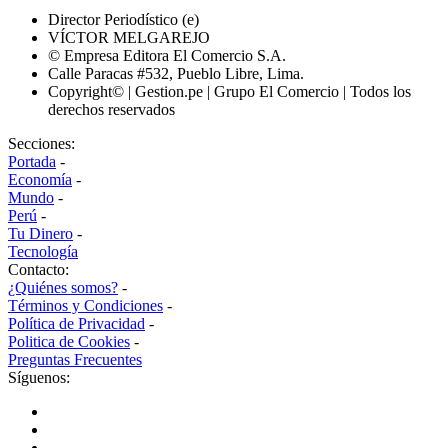
Director Periodístico (e)
VÍCTOR MELGAREJO
© Empresa Editora El Comercio S.A.
Calle Paracas #532, Pueblo Libre, Lima.
Copyright© | Gestion.pe | Grupo El Comercio | Todos los
derechos reservados
Secciones:
Portada
-
Economía
-
Mundo
-
Perú
-
Tu Dinero
-
Tecnología
Contacto:
¿Quiénes somos?
-
Términos y Condiciones
-
Política de Privacidad
-
Politica de Cookies
-
Preguntas Frecuentes
Síguenos: