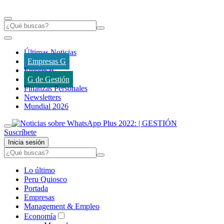
Últimas Noticias
Empresas G
Empresas
G de Gestión
Finanzas Personales
Newsletters
Mundial 2026
Suscríbete
Inicia sesión
Lo último
Peru Quiosco
Portada
Empresas
Management & Empleo
Economía