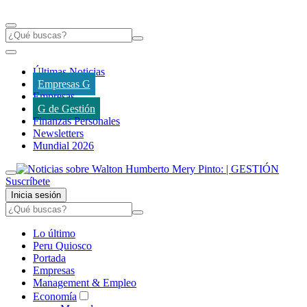
Últimas Noticias
Empresas G
Empresas
G de Gestión
Finanzas Personales
Newsletters
Mundial 2026
Suscríbete
Inicia sesión
Lo último
Peru Quiosco
Portada
Empresas
Management & Empleo
Economía