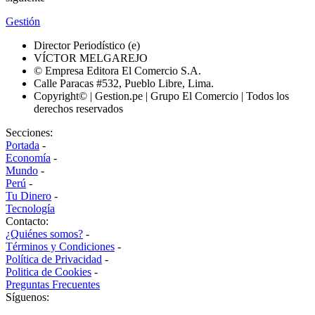
Gestión
Director Periodístico (e)
VÍCTOR MELGAREJO
© Empresa Editora El Comercio S.A.
Calle Paracas #532, Pueblo Libre, Lima.
Copyright© | Gestion.pe | Grupo El Comercio | Todos los
derechos reservados
Secciones:
Portada
-
Economía
-
Mundo
-
Perú
-
Tu Dinero
-
Tecnología
Contacto:
¿Quiénes somos?
-
Términos y Condiciones
-
Política de Privacidad
-
Politica de Cookies
-
Preguntas Frecuentes
Síguenos: