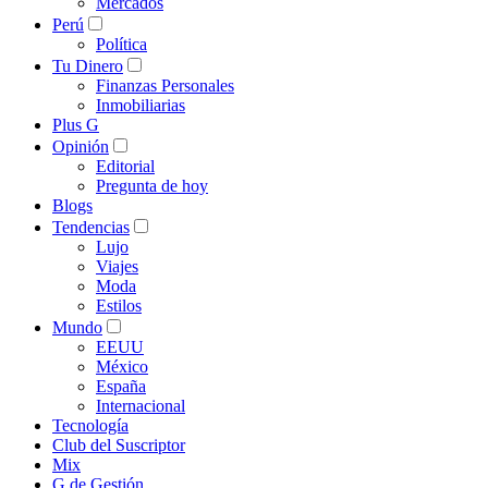
Mercados
Perú
Política
Tu Dinero
Finanzas Personales
Inmobiliarias
Plus G
Opinión
Editorial
Pregunta de hoy
Blogs
Tendencias
Lujo
Viajes
Moda
Estilos
Mundo
EEUU
México
España
Internacional
Tecnología
Club del Suscriptor
Mix
G de Gestión