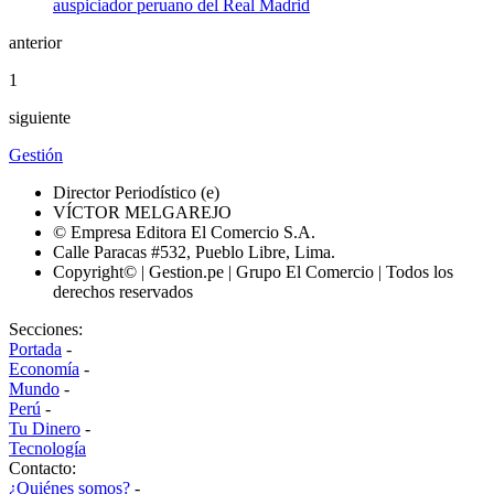
anterior
1
siguiente
Gestión
Director Periodístico (e)
VÍCTOR MELGAREJO
© Empresa Editora El Comercio S.A.
Calle Paracas #532, Pueblo Libre, Lima.
Copyright© | Gestion.pe | Grupo El Comercio | Todos los
derechos reservados
Secciones:
Portada
-
Economía
-
Mundo
-
Perú
-
Tu Dinero
-
Tecnología
Contacto:
¿Quiénes somos?
-