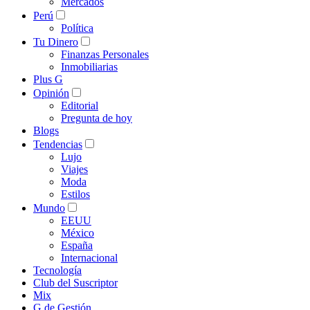
Mercados
Perú
Política
Tu Dinero
Finanzas Personales
Inmobiliarias
Plus G
Opinión
Editorial
Pregunta de hoy
Blogs
Tendencias
Lujo
Viajes
Moda
Estilos
Mundo
EEUU
México
España
Internacional
Tecnología
Club del Suscriptor
Mix
G de Gestión