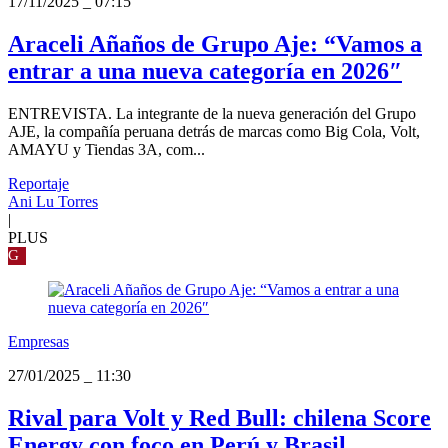
17/11/2025
_
07:15
Araceli Añaños de Grupo Aje: “Vamos a
entrar a una nueva categoría en 2026″
ENTREVISTA. La integrante de la nueva generación del Grupo
AJE, la compañía peruana detrás de marcas como Big Cola, Volt,
AMAYU y Tiendas 3A, com...
Reportaje
Ani Lu Torres
|
PLUS
G
Empresas
27/01/2025
_
11:30
Rival para Volt y Red Bull: chilena Score
Energy con foco en Perú y Brasil