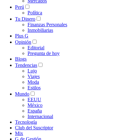
Mercados
Perú
Política
Tu Dinero
Finanzas Personales
Inmobiliarias
Plus G
Opinión
Editorial
Pregunta de hoy
Blogs
Tendencias
Lujo
Viajes
Moda
Estilos
Mundo
EEUU
México
España
Internacional
Tecnología
Club del Suscriptor
Mix
G de Gestión