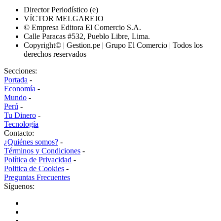
Director Periodístico (e)
VÍCTOR MELGAREJO
© Empresa Editora El Comercio S.A.
Calle Paracas #532, Pueblo Libre, Lima.
Copyright© | Gestion.pe | Grupo El Comercio | Todos los
derechos reservados
Secciones:
Portada
-
Economía
-
Mundo
-
Perú
-
Tu Dinero
-
Tecnología
Contacto:
¿Quiénes somos?
-
Términos y Condiciones
-
Política de Privacidad
-
Politica de Cookies
-
Preguntas Frecuentes
Síguenos: