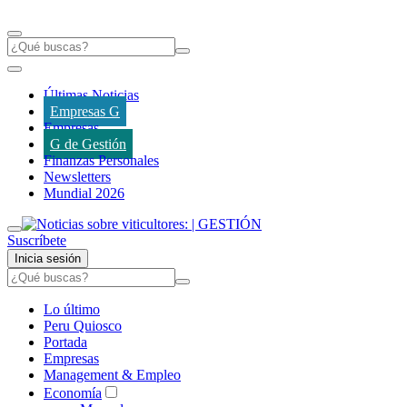
Últimas Noticias
Empresas G
Empresas
G de Gestión
Finanzas Personales
Newsletters
Mundial 2026
Suscríbete
Inicia sesión
Lo último
Peru Quiosco
Portada
Empresas
Management & Empleo
Economía