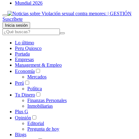
Mundial 2026
Suscríbete
Inicia sesión
Lo último
Peru Quiosco
Portada
Empresas
Management & Empleo
Economía
Mercados
Perú
Política
Tu Dinero
Finanzas Personales
Inmobiliarias
Plus G
Opinión
Editorial
Pregunta de hoy
Blogs