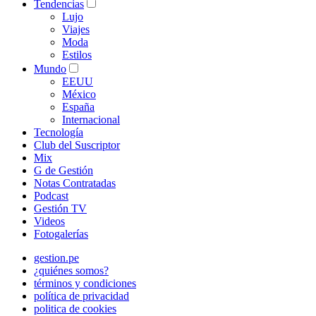
Tendencias
Lujo
Viajes
Moda
Estilos
Mundo
EEUU
México
España
Internacional
Tecnología
Club del Suscriptor
Mix
G de Gestión
Notas Contratadas
Podcast
Gestión TV
Videos
Fotogalerías
gestion.pe
¿quiénes somos?
términos y condiciones
política de privacidad
politica de cookies