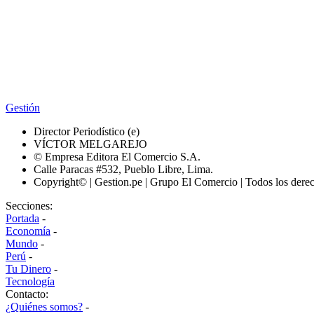
Gestión
Director Periodístico (e)
VÍCTOR MELGAREJO
© Empresa Editora El Comercio S.A.
Calle Paracas #532, Pueblo Libre, Lima.
Copyright© | Gestion.pe | Grupo El Comercio | Todos los dere
Secciones:
Portada
-
Economía
-
Mundo
-
Perú
-
Tu Dinero
-
Tecnología
Contacto:
¿Quiénes somos?
-