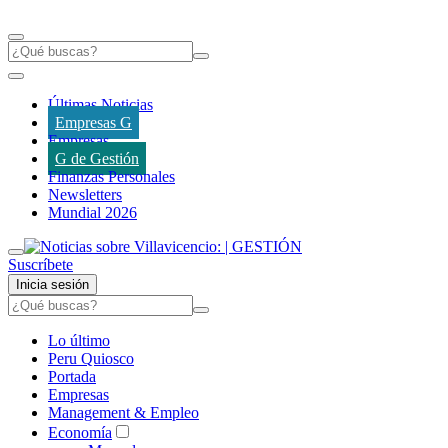
Últimas Noticias
Empresas G
Empresas
G de Gestión
Finanzas Personales
Newsletters
Mundial 2026
Suscríbete
Inicia sesión
Lo último
Peru Quiosco
Portada
Empresas
Management & Empleo
Economía