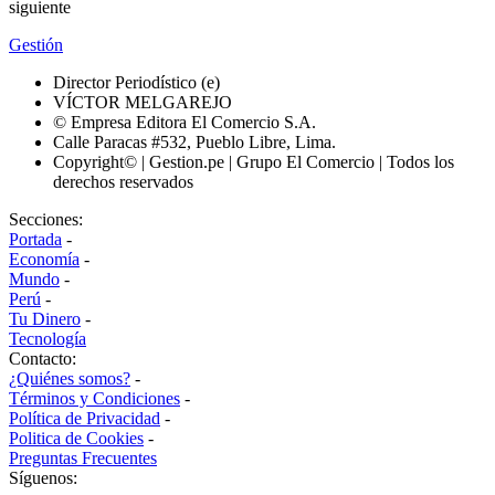
siguiente
Gestión
Director Periodístico (e)
VÍCTOR MELGAREJO
© Empresa Editora El Comercio S.A.
Calle Paracas #532, Pueblo Libre, Lima.
Copyright© | Gestion.pe | Grupo El Comercio | Todos los
derechos reservados
Secciones:
Portada
-
Economía
-
Mundo
-
Perú
-
Tu Dinero
-
Tecnología
Contacto:
¿Quiénes somos?
-
Términos y Condiciones
-
Política de Privacidad
-
Politica de Cookies
-
Preguntas Frecuentes
Síguenos: