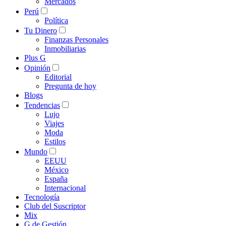
Mercados
Perú
Política
Tu Dinero
Finanzas Personales
Inmobiliarias
Plus G
Opinión
Editorial
Pregunta de hoy
Blogs
Tendencias
Lujo
Viajes
Moda
Estilos
Mundo
EEUU
México
España
Internacional
Tecnología
Club del Suscriptor
Mix
G de Gestión