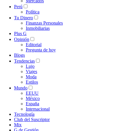
Mercados
Perú
Política
Tu Dinero
Finanzas Personales
Inmobiliarias
Plus G
Opinión
Editorial
Pregunta de hoy
Blogs
Tendencias
Lujo
Viajes
Moda
Estilos
Mundo
EEUU
México
España
Internacional
Tecnología
Club del Suscriptor
Mix
G de Gestión