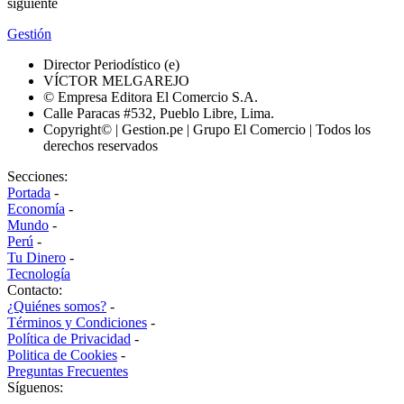
siguiente
Gestión
Director Periodístico (e)
VÍCTOR MELGAREJO
© Empresa Editora El Comercio S.A.
Calle Paracas #532, Pueblo Libre, Lima.
Copyright© | Gestion.pe | Grupo El Comercio | Todos los
derechos reservados
Secciones:
Portada
-
Economía
-
Mundo
-
Perú
-
Tu Dinero
-
Tecnología
Contacto:
¿Quiénes somos?
-
Términos y Condiciones
-
Política de Privacidad
-
Politica de Cookies
-
Preguntas Frecuentes
Síguenos: