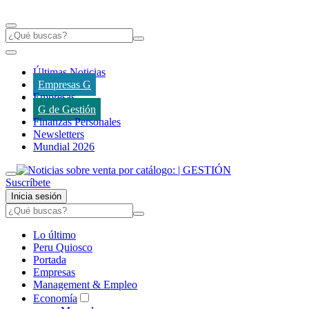
Últimas Noticias
Empresas G
Empresas
G de Gestión
Finanzas Personales
Newsletters
Mundial 2026
Suscríbete
Inicia sesión
Lo último
Peru Quiosco
Portada
Empresas
Management & Empleo
Economía