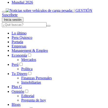
Mundial 2026
Suscríbete
Inicia sesión
Lo último
Peru Quiosco
Portada
Empresas
Management & Empleo
Economía
Mercados
Perú
Política
Tu Dinero
Finanzas Personales
Inmobiliarias
Plus G
Opinión
Editorial
Pregunta de hoy
Blogs