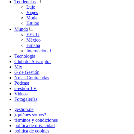
Tendencias
Lujo
Viajes
Moda
Estilos
Mundo
EEUU
México
España
Internacional
Tecnología
Club del Suscriptor
Mix
G de Gestión
Notas Contratadas
Podcast
Gestión TV
Videos
Fotogalerías
gestion.pe
¿quiénes somos?
términos y condiciones
política de privacidad
politica de cookies