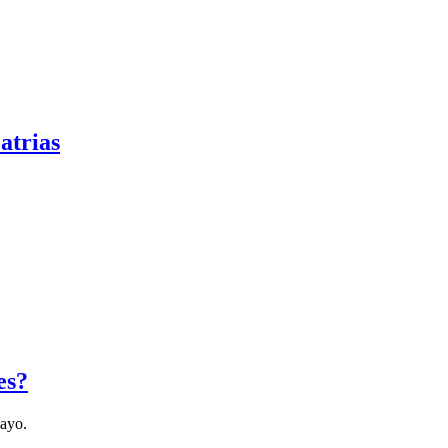
atrias
es?
Mayo.