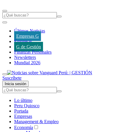
Últimas Noticias
Empresas G
Empresas
G de Gestión
Finanzas Personales
Newsletters
Mundial 2026
Suscríbete
Inicia sesión
Lo último
Peru Quiosco
Portada
Empresas
Management & Empleo
Economía