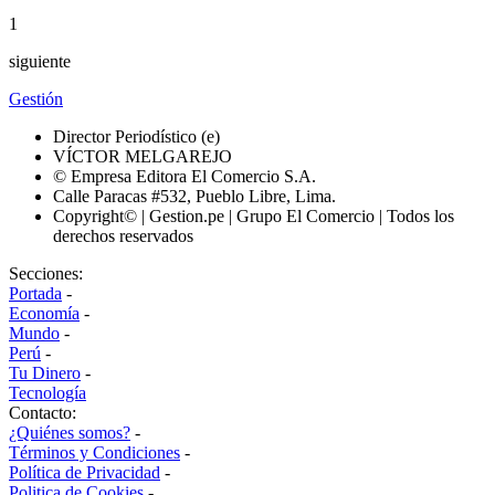
1
siguiente
Gestión
Director Periodístico (e)
VÍCTOR MELGAREJO
© Empresa Editora El Comercio S.A.
Calle Paracas #532, Pueblo Libre, Lima.
Copyright© | Gestion.pe | Grupo El Comercio | Todos los
derechos reservados
Secciones:
Portada
-
Economía
-
Mundo
-
Perú
-
Tu Dinero
-
Tecnología
Contacto:
¿Quiénes somos?
-
Términos y Condiciones
-
Política de Privacidad
-
Politica de Cookies
-