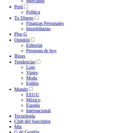
Mercados
Perú
Política
Tu Dinero
Finanzas Personales
Inmobiliarias
Plus G
Opinión
Editorial
Pregunta de hoy
Blogs
Tendencias
Lujo
Viajes
Moda
Estilos
Mundo
EEUU
México
España
Internacional
Tecnología
Club del Suscriptor
Mix
G de Gestión