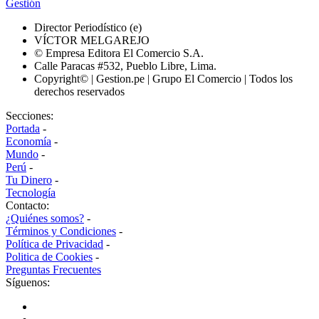
Gestión
Director Periodístico (e)
VÍCTOR MELGAREJO
© Empresa Editora El Comercio S.A.
Calle Paracas #532, Pueblo Libre, Lima.
Copyright© | Gestion.pe | Grupo El Comercio | Todos los
derechos reservados
Secciones:
Portada
-
Economía
-
Mundo
-
Perú
-
Tu Dinero
-
Tecnología
Contacto:
¿Quiénes somos?
-
Términos y Condiciones
-
Política de Privacidad
-
Politica de Cookies
-
Preguntas Frecuentes
Síguenos: