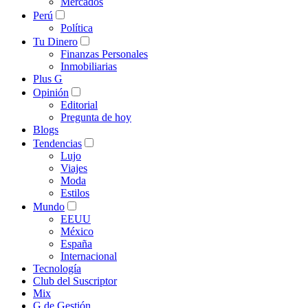
Mercados
Perú
Política
Tu Dinero
Finanzas Personales
Inmobiliarias
Plus G
Opinión
Editorial
Pregunta de hoy
Blogs
Tendencias
Lujo
Viajes
Moda
Estilos
Mundo
EEUU
México
España
Internacional
Tecnología
Club del Suscriptor
Mix
G de Gestión