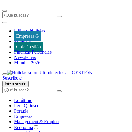
Últimas Noticias
Empresas G
Empresas
G de Gestión
Finanzas Personales
Newsletters
Mundial 2026
Suscríbete
Inicia sesión
Lo último
Peru Quiosco
Portada
Empresas
Management & Empleo
Economía