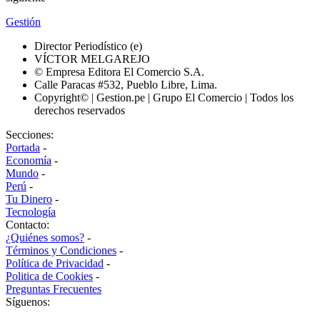
Gestión
Director Periodístico (e)
VÍCTOR MELGAREJO
© Empresa Editora El Comercio S.A.
Calle Paracas #532, Pueblo Libre, Lima.
Copyright© | Gestion.pe | Grupo El Comercio | Todos los
derechos reservados
Secciones:
Portada
-
Economía
-
Mundo
-
Perú
-
Tu Dinero
-
Tecnología
Contacto:
¿Quiénes somos?
-
Términos y Condiciones
-
Política de Privacidad
-
Politica de Cookies
-
Preguntas Frecuentes
Síguenos: