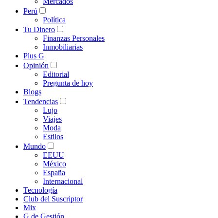
Mercados
Perú
Política
Tu Dinero
Finanzas Personales
Inmobiliarias
Plus G
Opinión
Editorial
Pregunta de hoy
Blogs
Tendencias
Lujo
Viajes
Moda
Estilos
Mundo
EEUU
México
España
Internacional
Tecnología
Club del Suscriptor
Mix
G de Gestión