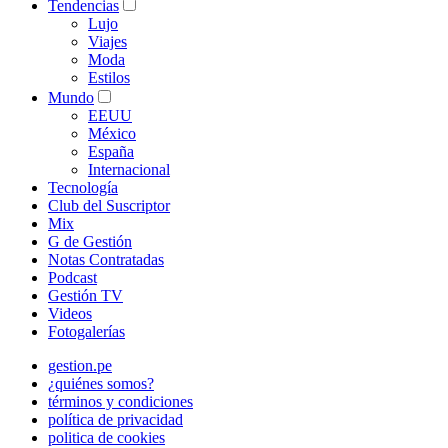
Tendencias
Lujo
Viajes
Moda
Estilos
Mundo
EEUU
México
España
Internacional
Tecnología
Club del Suscriptor
Mix
G de Gestión
Notas Contratadas
Podcast
Gestión TV
Videos
Fotogalerías
gestion.pe
¿quiénes somos?
términos y condiciones
política de privacidad
politica de cookies