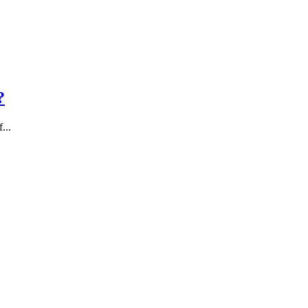
?
...