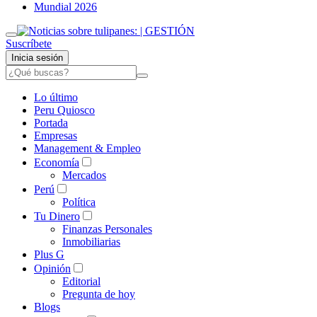
Mundial 2026
Suscríbete
Inicia sesión
Lo último
Peru Quiosco
Portada
Empresas
Management & Empleo
Economía
Mercados
Perú
Política
Tu Dinero
Finanzas Personales
Inmobiliarias
Plus G
Opinión
Editorial
Pregunta de hoy
Blogs