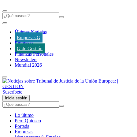
Últimas Noticias
Empresas G
Empresas
G de Gestión
Finanzas Personales
Newsletters
Mundial 2026
Suscríbete
Inicia sesión
Lo último
Peru Quiosco
Portada
Empresas