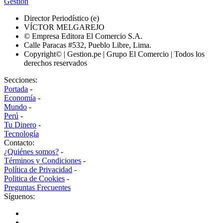
Gestión
Director Periodístico (e)
VÍCTOR MELGAREJO
© Empresa Editora El Comercio S.A.
Calle Paracas #532, Pueblo Libre, Lima.
Copyright© | Gestion.pe | Grupo El Comercio | Todos los
derechos reservados
Secciones:
Portada
-
Economía
-
Mundo
-
Perú
-
Tu Dinero
-
Tecnología
Contacto:
¿Quiénes somos?
-
Términos y Condiciones
-
Política de Privacidad
-
Politica de Cookies
-
Preguntas Frecuentes
Síguenos: