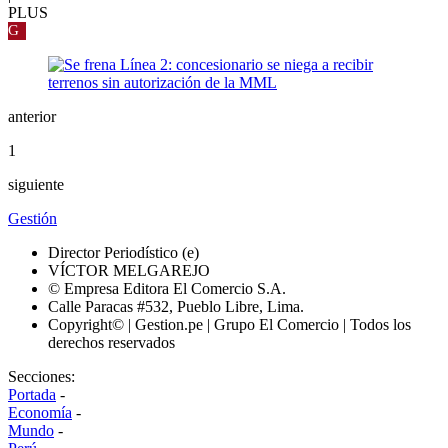
PLUS
G
anterior
1
siguiente
Gestión
Director Periodístico (e)
VÍCTOR MELGAREJO
© Empresa Editora El Comercio S.A.
Calle Paracas #532, Pueblo Libre, Lima.
Copyright© | Gestion.pe | Grupo El Comercio | Todos los
derechos reservados
Secciones:
Portada
-
Economía
-
Mundo
-