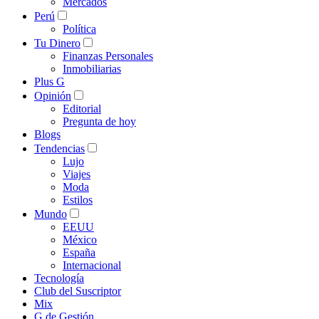
Mercados
Perú
Política
Tu Dinero
Finanzas Personales
Inmobiliarias
Plus G
Opinión
Editorial
Pregunta de hoy
Blogs
Tendencias
Lujo
Viajes
Moda
Estilos
Mundo
EEUU
México
España
Internacional
Tecnología
Club del Suscriptor
Mix
G de Gestión