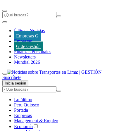
Últimas Noticias
Empresas G
Empresas
G de Gestión
Finanzas Personales
Newsletters
Mundial 2026
Suscríbete
Inicia sesión
Lo último
Peru Quiosco
Portada
Empresas
Management & Empleo
Economía