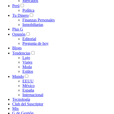
Mercados
Perú
Política
Tu Dinero
Finanzas Personales
Inmobiliarias
Plus G
Opinión
Editorial
Pregunta de hoy
Blogs
Tendencias
Lujo
Viajes
Moda
Estilos
Mundo
EEUU
México
España
Internacional
Tecnología
Club del Suscriptor
Mix
G de Gestión