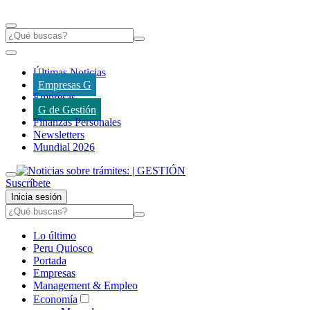
Últimas Noticias
Empresas G
Empresas
G de Gestión
Finanzas Personales
Newsletters
Mundial 2026
Suscríbete
Inicia sesión
Lo último
Peru Quiosco
Portada
Empresas
Management & Empleo
Economía