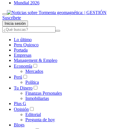
Mundial 2026
Suscríbete
Inicia sesión
Lo último
Peru Quiosco
Portada
Empresas
Management & Empleo
Economía
Mercados
Perú
Política
Tu Dinero
Finanzas Personales
Inmobiliarias
Plus G
Opinión
Editorial
Pregunta de hoy
Blogs