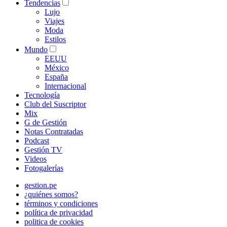
Tendencias
Lujo
Viajes
Moda
Estilos
Mundo
EEUU
México
España
Internacional
Tecnología
Club del Suscriptor
Mix
G de Gestión
Notas Contratadas
Podcast
Gestión TV
Videos
Fotogalerías
gestion.pe
¿quiénes somos?
términos y condiciones
política de privacidad
politica de cookies