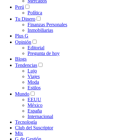
Mercados
Perú
Política
Tu Dinero
Finanzas Personales
Inmobiliarias
Plus G
Opinión
Editorial
Pregunta de hoy
Blogs
Tendencias
Lujo
Viajes
Moda
Estilos
Mundo
EEUU
México
España
Internacional
Tecnología
Club del Suscriptor
Mix
G de Gestión