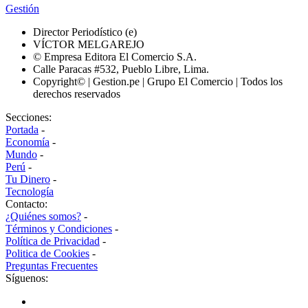
Gestión
Director Periodístico (e)
VÍCTOR MELGAREJO
© Empresa Editora El Comercio S.A.
Calle Paracas #532, Pueblo Libre, Lima.
Copyright© | Gestion.pe | Grupo El Comercio | Todos los
derechos reservados
Secciones:
Portada
-
Economía
-
Mundo
-
Perú
-
Tu Dinero
-
Tecnología
Contacto:
¿Quiénes somos?
-
Términos y Condiciones
-
Política de Privacidad
-
Politica de Cookies
-
Preguntas Frecuentes
Síguenos: