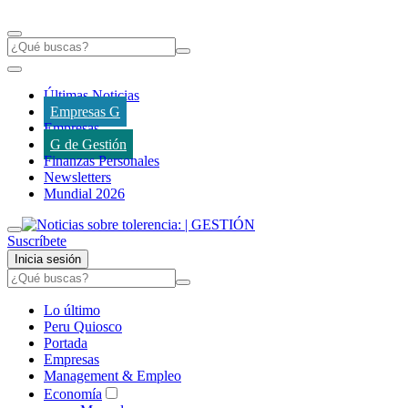
Últimas Noticias
Empresas G
Empresas
G de Gestión
Finanzas Personales
Newsletters
Mundial 2026
Suscríbete
Inicia sesión
Lo último
Peru Quiosco
Portada
Empresas
Management & Empleo
Economía