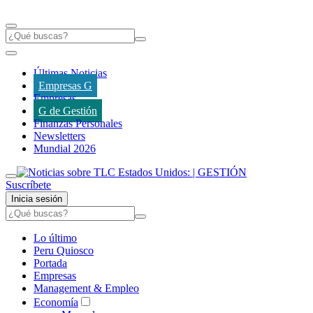
Últimas Noticias
Empresas G
Empresas
G de Gestión
Finanzas Personales
Newsletters
Mundial 2026
Suscríbete
Inicia sesión
Lo último
Peru Quiosco
Portada
Empresas
Management & Empleo
Economía