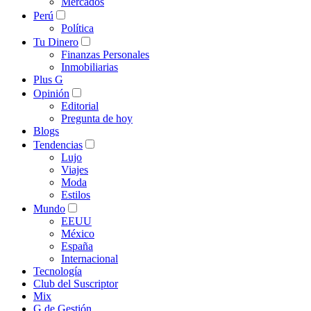
Mercados
Perú
Política
Tu Dinero
Finanzas Personales
Inmobiliarias
Plus G
Opinión
Editorial
Pregunta de hoy
Blogs
Tendencias
Lujo
Viajes
Moda
Estilos
Mundo
EEUU
México
España
Internacional
Tecnología
Club del Suscriptor
Mix
G de Gestión