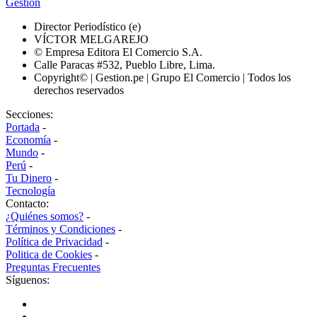
Gestión
Director Periodístico (e)
VÍCTOR MELGAREJO
© Empresa Editora El Comercio S.A.
Calle Paracas #532, Pueblo Libre, Lima.
Copyright© | Gestion.pe | Grupo El Comercio | Todos los
derechos reservados
Secciones:
Portada
-
Economía
-
Mundo
-
Perú
-
Tu Dinero
-
Tecnología
Contacto:
¿Quiénes somos?
-
Términos y Condiciones
-
Política de Privacidad
-
Politica de Cookies
-
Preguntas Frecuentes
Síguenos: