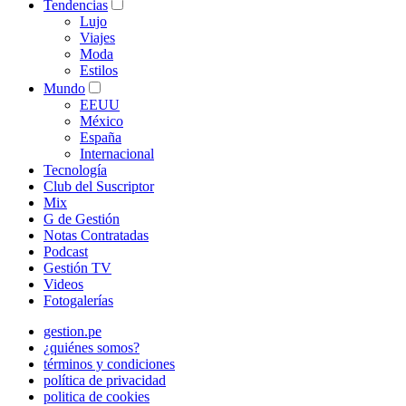
Tendencias
Lujo
Viajes
Moda
Estilos
Mundo
EEUU
México
España
Internacional
Tecnología
Club del Suscriptor
Mix
G de Gestión
Notas Contratadas
Podcast
Gestión TV
Videos
Fotogalerías
gestion.pe
¿quiénes somos?
términos y condiciones
política de privacidad
politica de cookies