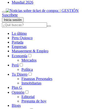
Mundial 2026
Suscríbete
Inicia sesión
Lo último
Peru Quiosco
Portada
Empresas
Management & Empleo
Economía
Mercados
Perú
Política
Tu Dinero
Finanzas Personales
Inmobiliarias
Plus G
Opinión
Editorial
Pregunta de hoy
Blogs