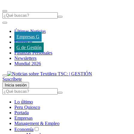
Últimas Noticias
Empresas G
Empresas
G de Gestión
Finanzas Personales
Newsletters
Mundial 2026
Suscríbete
Inicia sesión
Lo último
Peru Quiosco
Portada
Empresas
Management & Empleo
Economía