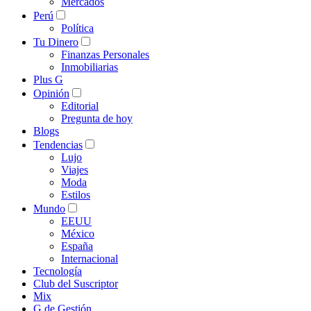
Mercados
Perú
Política
Tu Dinero
Finanzas Personales
Inmobiliarias
Plus G
Opinión
Editorial
Pregunta de hoy
Blogs
Tendencias
Lujo
Viajes
Moda
Estilos
Mundo
EEUU
México
España
Internacional
Tecnología
Club del Suscriptor
Mix
G de Gestión