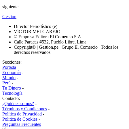
siguiente
Gestión
Director Periodístico (e)
VÍCTOR MELGAREJO
© Empresa Editora El Comercio S.A.
Calle Paracas #532, Pueblo Libre, Lima.
Copyright© | Gestion.pe | Grupo El Comercio | Todos los
derechos reservados
Secciones:
Portada
-
Economía
-
Mundo
-
Perú
-
Tu Dinero
-
Tecnología
Contacto:
¿Quiénes somos?
-
Términos y Condiciones
-
Política de Privacidad
-
Politica de Cookies
-
Preguntas Frecuentes