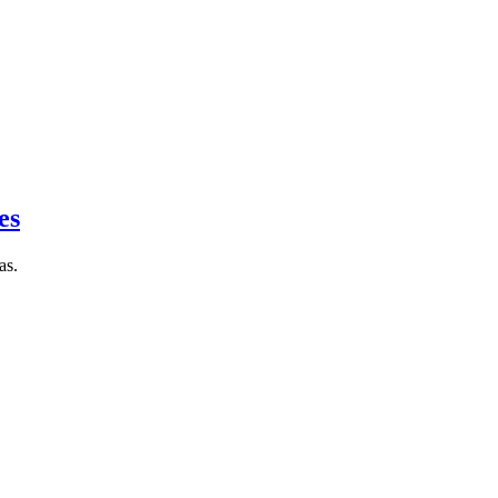
es
as.