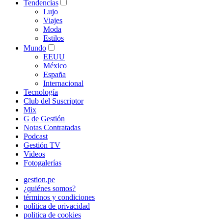
Tendencias
Lujo
Viajes
Moda
Estilos
Mundo
EEUU
México
España
Internacional
Tecnología
Club del Suscriptor
Mix
G de Gestión
Notas Contratadas
Podcast
Gestión TV
Videos
Fotogalerías
gestion.pe
¿quiénes somos?
términos y condiciones
política de privacidad
politica de cookies