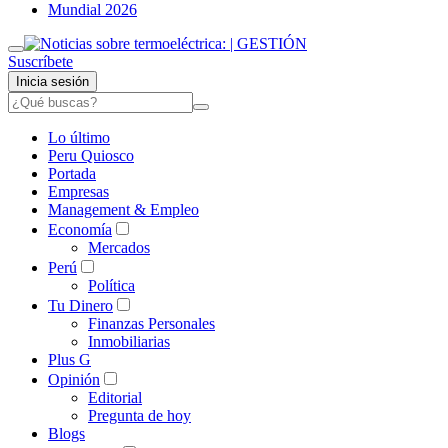
Mundial 2026
Suscríbete
Inicia sesión
Lo último
Peru Quiosco
Portada
Empresas
Management & Empleo
Economía
Mercados
Perú
Política
Tu Dinero
Finanzas Personales
Inmobiliarias
Plus G
Opinión
Editorial
Pregunta de hoy
Blogs