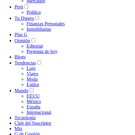
Mercados
Perú
Política
Tu Dinero
Finanzas Personales
Inmobiliarias
Plus G
Opinión
Editorial
Pregunta de hoy
Blogs
Tendencias
Lujo
Viajes
Moda
Estilos
Mundo
EEUU
México
España
Internacional
Tecnología
Club del Suscriptor
Mix
G de Gestión