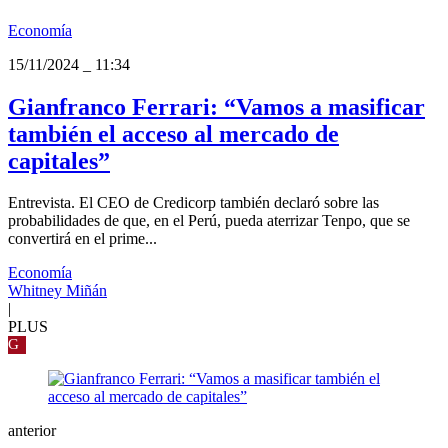
Economía
15/11/2024
_
11:34
Gianfranco Ferrari: “Vamos a masificar
también el acceso al mercado de
capitales”
Entrevista. El CEO de Credicorp también declaró sobre las
probabilidades de que, en el Perú, pueda aterrizar Tenpo, que se
convertirá en el prime...
Economía
Whitney Miñán
|
PLUS
G
anterior