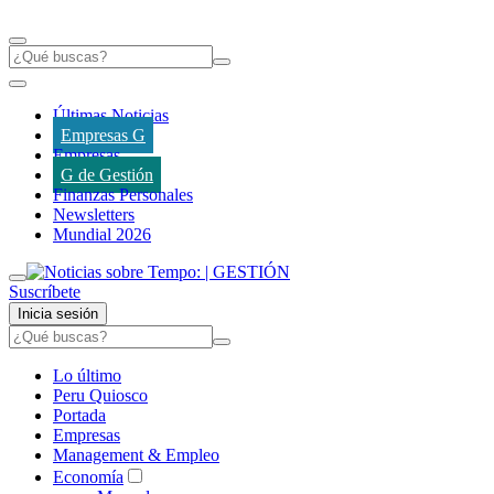
Últimas Noticias
Empresas G
Empresas
G de Gestión
Finanzas Personales
Newsletters
Mundial 2026
Suscríbete
Inicia sesión
Lo último
Peru Quiosco
Portada
Empresas
Management & Empleo
Economía