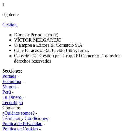
1
siguiente
Gestión
Director Periodístico (e)
VÍCTOR MELGAREJO
© Empresa Editora El Comercio S.A.
Calle Paracas #532, Pueblo Libre, Lima.
Copyright© | Gestion.pe | Grupo El Comercio | Todos los
derechos reservados
Secciones:
Portada
-
Economía
-
Mundo
-
Perú
-
Tu Dinero
-
Tecnología
Contacto:
¿Quiénes somos?
-
Términos y Condiciones
-
Política de Privacidad
-
Politica de Cookies
-