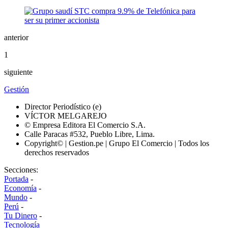
anterior
1
siguiente
Gestión
Director Periodístico (e)
VÍCTOR MELGAREJO
© Empresa Editora El Comercio S.A.
Calle Paracas #532, Pueblo Libre, Lima.
Copyright© | Gestion.pe | Grupo El Comercio | Todos los
derechos reservados
Secciones:
Portada
-
Economía
-
Mundo
-
Perú
-
Tu Dinero
-
Tecnología