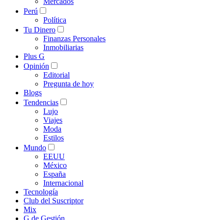
Mercados
Perú
Política
Tu Dinero
Finanzas Personales
Inmobiliarias
Plus G
Opinión
Editorial
Pregunta de hoy
Blogs
Tendencias
Lujo
Viajes
Moda
Estilos
Mundo
EEUU
México
España
Internacional
Tecnología
Club del Suscriptor
Mix
G de Gestión