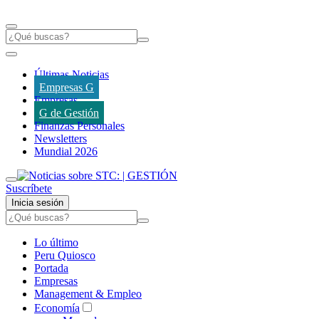
Últimas Noticias
Empresas G
Empresas
G de Gestión
Finanzas Personales
Newsletters
Mundial 2026
Suscríbete
Inicia sesión
Lo último
Peru Quiosco
Portada
Empresas
Management & Empleo
Economía