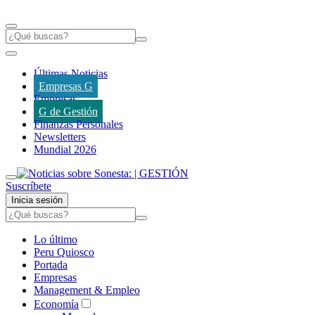
Últimas Noticias
Empresas G
Empresas
G de Gestión
Finanzas Personales
Newsletters
Mundial 2026
Suscríbete
Inicia sesión
Lo último
Peru Quiosco
Portada
Empresas
Management & Empleo
Economía