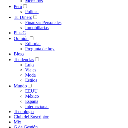
Mercados
Perú
Política
Tu Dinero
Finanzas Personales
Inmobiliarias
Plus G
Opinión
Editorial
Pregunta de hoy
Blogs
Tendencias
Lujo
Viajes
Moda
Estilos
Mundo
EEUU
México
España
Internacional
Tecnología
Club del Suscriptor
Mix
G de Gestión