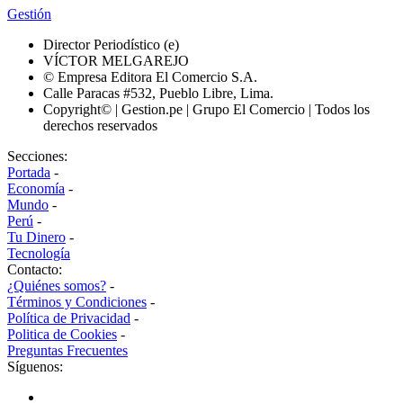
Gestión
Director Periodístico (e)
VÍCTOR MELGAREJO
© Empresa Editora El Comercio S.A.
Calle Paracas #532, Pueblo Libre, Lima.
Copyright© | Gestion.pe | Grupo El Comercio | Todos los
derechos reservados
Secciones:
Portada
-
Economía
-
Mundo
-
Perú
-
Tu Dinero
-
Tecnología
Contacto:
¿Quiénes somos?
-
Términos y Condiciones
-
Política de Privacidad
-
Politica de Cookies
-
Preguntas Frecuentes
Síguenos: