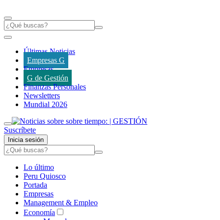
Últimas Noticias
Empresas G
Empresas
G de Gestión
Finanzas Personales
Newsletters
Mundial 2026
Suscríbete
Inicia sesión
Lo último
Peru Quiosco
Portada
Empresas
Management & Empleo
Economía