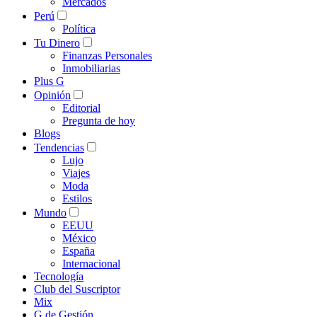
Mercados
Perú
Política
Tu Dinero
Finanzas Personales
Inmobiliarias
Plus G
Opinión
Editorial
Pregunta de hoy
Blogs
Tendencias
Lujo
Viajes
Moda
Estilos
Mundo
EEUU
México
España
Internacional
Tecnología
Club del Suscriptor
Mix
G de Gestión