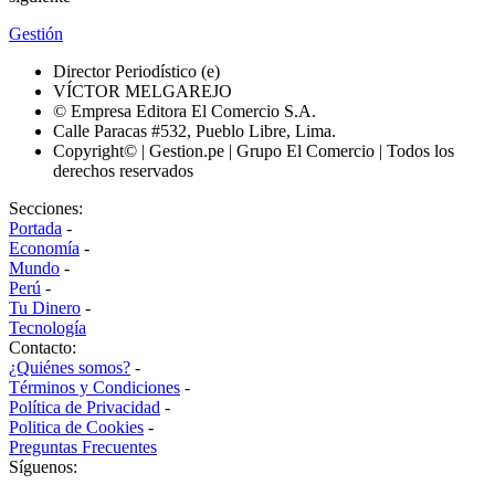
Gestión
Director Periodístico (e)
VÍCTOR MELGAREJO
© Empresa Editora El Comercio S.A.
Calle Paracas #532, Pueblo Libre, Lima.
Copyright© | Gestion.pe | Grupo El Comercio | Todos los
derechos reservados
Secciones:
Portada
-
Economía
-
Mundo
-
Perú
-
Tu Dinero
-
Tecnología
Contacto:
¿Quiénes somos?
-
Términos y Condiciones
-
Política de Privacidad
-
Politica de Cookies
-
Preguntas Frecuentes
Síguenos: