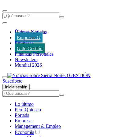
Últimas Noticias
Empresas G
Empresas
G de Gestión
Finanzas Personales
Newsletters
Mundial 2026
Suscríbete
Inicia sesión
Lo último
Peru Quiosco
Portada
Empresas
Management & Empleo
Economía