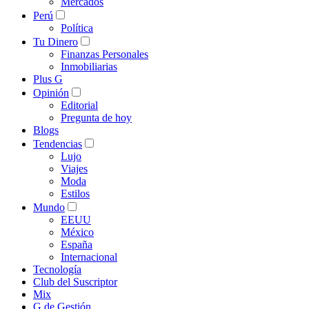
Mercados
Perú
Política
Tu Dinero
Finanzas Personales
Inmobiliarias
Plus G
Opinión
Editorial
Pregunta de hoy
Blogs
Tendencias
Lujo
Viajes
Moda
Estilos
Mundo
EEUU
México
España
Internacional
Tecnología
Club del Suscriptor
Mix
G de Gestión