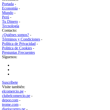
Portada
-
Economía
-
Mundo
-
Perú
-
Tu Dinero
-
Tecnología
Contacto:
¿Quiénes somos?
-
Términos y Condiciones
-
Política de Privacidad
-
Politica de Cookies
-
Preguntas Frecuentes
Síguenos:
Suscríbete
Visite también:
elcomercio.pe
-
clubelcomercio.pe
-
depor.com
-
trome.com
-
diariocorreo.pe
-