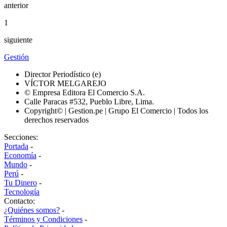
anterior
1
siguiente
Gestión
Director Periodístico (e)
VÍCTOR MELGAREJO
© Empresa Editora El Comercio S.A.
Calle Paracas #532, Pueblo Libre, Lima.
Copyright© | Gestion.pe | Grupo El Comercio | Todos los
derechos reservados
Secciones:
Portada
-
Economía
-
Mundo
-
Perú
-
Tu Dinero
-
Tecnología
Contacto:
¿Quiénes somos?
-
Términos y Condiciones
-