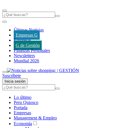
Últimas Noticias
Empresas G
Empresas
G de Gestión
Finanzas Personales
Newsletters
Mundial 2026
Suscríbete
Inicia sesión
Lo último
Peru Quiosco
Portada
Empresas
Management & Empleo
Economía