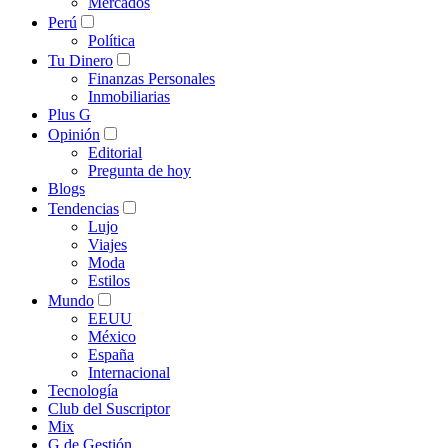
Mercados
Perú
Política
Tu Dinero
Finanzas Personales
Inmobiliarias
Plus G
Opinión
Editorial
Pregunta de hoy
Blogs
Tendencias
Lujo
Viajes
Moda
Estilos
Mundo
EEUU
México
España
Internacional
Tecnología
Club del Suscriptor
Mix
G de Gestión