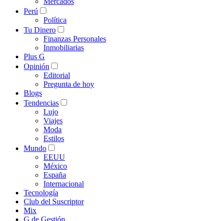
Mercados
Perú
Política
Tu Dinero
Finanzas Personales
Inmobiliarias
Plus G
Opinión
Editorial
Pregunta de hoy
Blogs
Tendencias
Lujo
Viajes
Moda
Estilos
Mundo
EEUU
México
España
Internacional
Tecnología
Club del Suscriptor
Mix
G de Gestión