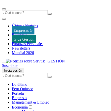
Últimas Noticias
Empresas G
Empresas
G de Gestión
Finanzas Personales
Newsletters
Mundial 2026
Suscríbete
Inicia sesión
Lo último
Peru Quiosco
Portada
Empresas
Management & Empleo
Economía