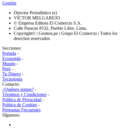
Gestión
Director Periodístico (e)
VÍCTOR MELGAREJO
© Empresa Editora El Comercio S.A.
Calle Paracas #532, Pueblo Libre, Lima.
Copyright© | Gestion.pe | Grupo El Comercio | Todos los
derechos reservados
Secciones:
Portada
-
Economía
-
Mundo
-
Perú
-
Tu Dinero
-
Tecnología
Contacto:
¿Quiénes somos?
-
Términos y Condiciones
-
Política de Privacidad
-
Politica de Cookies
-
Preguntas Frecuentes
Síguenos: