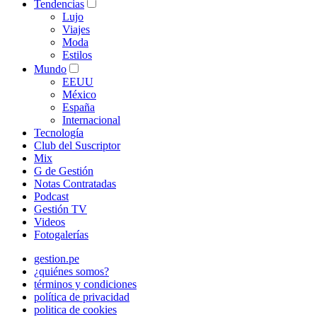
Tendencias
Lujo
Viajes
Moda
Estilos
Mundo
EEUU
México
España
Internacional
Tecnología
Club del Suscriptor
Mix
G de Gestión
Notas Contratadas
Podcast
Gestión TV
Videos
Fotogalerías
gestion.pe
¿quiénes somos?
términos y condiciones
política de privacidad
politica de cookies