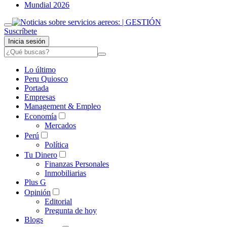
Mundial 2026
Suscríbete
Inicia sesión
Lo último
Peru Quiosco
Portada
Empresas
Management & Empleo
Economía
Mercados
Perú
Política
Tu Dinero
Finanzas Personales
Inmobiliarias
Plus G
Opinión
Editorial
Pregunta de hoy
Blogs