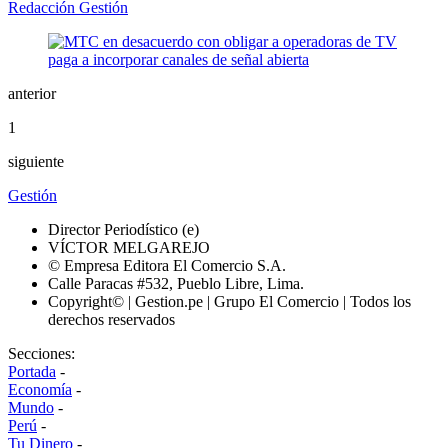
Redacción Gestión
anterior
1
siguiente
Gestión
Director Periodístico (e)
VÍCTOR MELGAREJO
© Empresa Editora El Comercio S.A.
Calle Paracas #532, Pueblo Libre, Lima.
Copyright© | Gestion.pe | Grupo El Comercio | Todos los
derechos reservados
Secciones:
Portada
-
Economía
-
Mundo
-
Perú
-
Tu Dinero
-