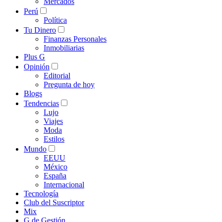
Mercados
Perú
Política
Tu Dinero
Finanzas Personales
Inmobiliarias
Plus G
Opinión
Editorial
Pregunta de hoy
Blogs
Tendencias
Lujo
Viajes
Moda
Estilos
Mundo
EEUU
México
España
Internacional
Tecnología
Club del Suscriptor
Mix
G de Gestión