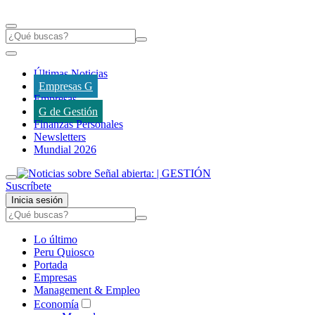
Últimas Noticias
Empresas G
Empresas
G de Gestión
Finanzas Personales
Newsletters
Mundial 2026
Suscríbete
Inicia sesión
Lo último
Peru Quiosco
Portada
Empresas
Management & Empleo
Economía