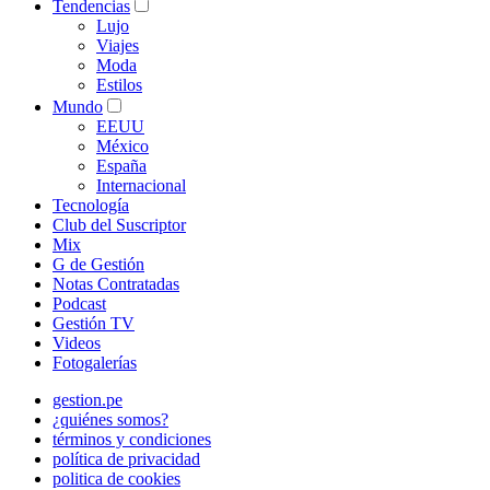
Tendencias
Lujo
Viajes
Moda
Estilos
Mundo
EEUU
México
España
Internacional
Tecnología
Club del Suscriptor
Mix
G de Gestión
Notas Contratadas
Podcast
Gestión TV
Videos
Fotogalerías
gestion.pe
¿quiénes somos?
términos y condiciones
política de privacidad
politica de cookies