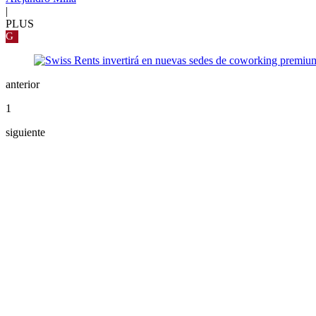
|
PLUS
G
anterior
1
siguiente