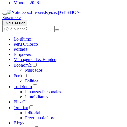
Mundial 2026
Suscríbete
Inicia sesión
Lo último
Peru Quiosco
Portada
Empresas
Management & Empleo
Economía
Mercados
Perú
Política
Tu Dinero
Finanzas Personales
Inmobiliarias
Plus G
Opinión
Editorial
Pregunta de hoy
Blogs