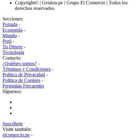
Copyright© | Gestion.pe | Grupo El Comercio | Todos los
derechos reservados
Secciones:
Portada
-
Economía
-
Mundo
-
Perú
-
Tu Dinero
-
Tecnología
Contacto:
¿Quiénes somos?
-
Términos y Condiciones
-
Política de Privacidad
-
Politica de Cookies
-
Preguntas Frecuentes
Síguenos:
Suscríbete
Visite también:
elcomercio.pe
-