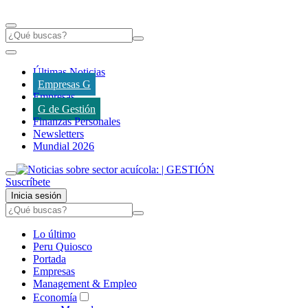
Últimas Noticias
Empresas G
Empresas
G de Gestión
Finanzas Personales
Newsletters
Mundial 2026
Suscríbete
Inicia sesión
Lo último
Peru Quiosco
Portada
Empresas
Management & Empleo
Economía