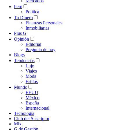
Mercados
Perú
Política
Tu Dinero
Finanzas Personales
Inmobiliarias
Plus G
Opinión
Editorial
Pregunta de hoy
Blogs
Tendencias
Lujo
Viajes
Moda
Estilos
Mundo
EEUU
México
España
Internacional
Tecnología
Club del Suscriptor
Mix
G de Gestión