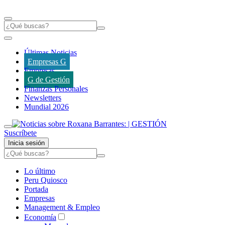
Últimas Noticias
Empresas G
Empresas
G de Gestión
Finanzas Personales
Newsletters
Mundial 2026
Suscríbete
Inicia sesión
Lo último
Peru Quiosco
Portada
Empresas
Management & Empleo
Economía