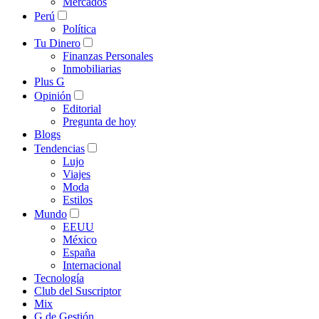
Mercados
Perú
Política
Tu Dinero
Finanzas Personales
Inmobiliarias
Plus G
Opinión
Editorial
Pregunta de hoy
Blogs
Tendencias
Lujo
Viajes
Moda
Estilos
Mundo
EEUU
México
España
Internacional
Tecnología
Club del Suscriptor
Mix
G de Gestión