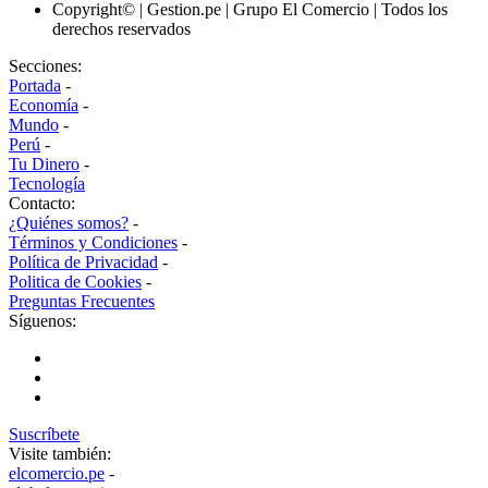
Copyright© | Gestion.pe | Grupo El Comercio | Todos los
derechos reservados
Secciones:
Portada
-
Economía
-
Mundo
-
Perú
-
Tu Dinero
-
Tecnología
Contacto:
¿Quiénes somos?
-
Términos y Condiciones
-
Política de Privacidad
-
Politica de Cookies
-
Preguntas Frecuentes
Síguenos:
Suscríbete
Visite también:
elcomercio.pe
-