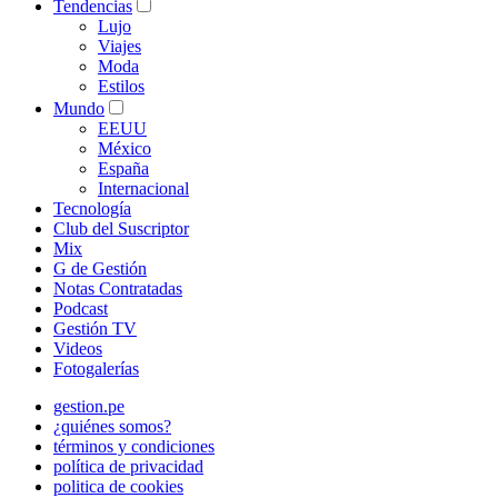
Tendencias
Lujo
Viajes
Moda
Estilos
Mundo
EEUU
México
España
Internacional
Tecnología
Club del Suscriptor
Mix
G de Gestión
Notas Contratadas
Podcast
Gestión TV
Videos
Fotogalerías
gestion.pe
¿quiénes somos?
términos y condiciones
política de privacidad
politica de cookies