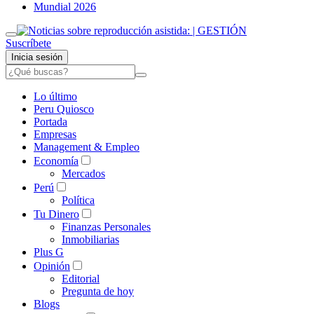
Mundial 2026
Suscríbete
Inicia sesión
Lo último
Peru Quiosco
Portada
Empresas
Management & Empleo
Economía
Mercados
Perú
Política
Tu Dinero
Finanzas Personales
Inmobiliarias
Plus G
Opinión
Editorial
Pregunta de hoy
Blogs