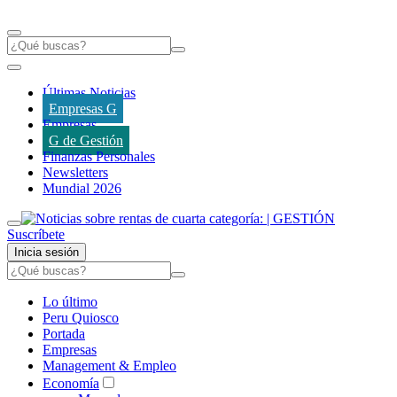
Últimas Noticias
Empresas G
Empresas
G de Gestión
Finanzas Personales
Newsletters
Mundial 2026
Suscríbete
Inicia sesión
Lo último
Peru Quiosco
Portada
Empresas
Management & Empleo
Economía