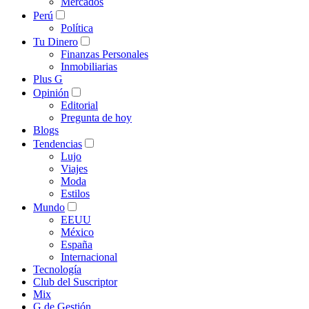
Mercados
Perú
Política
Tu Dinero
Finanzas Personales
Inmobiliarias
Plus G
Opinión
Editorial
Pregunta de hoy
Blogs
Tendencias
Lujo
Viajes
Moda
Estilos
Mundo
EEUU
México
España
Internacional
Tecnología
Club del Suscriptor
Mix
G de Gestión