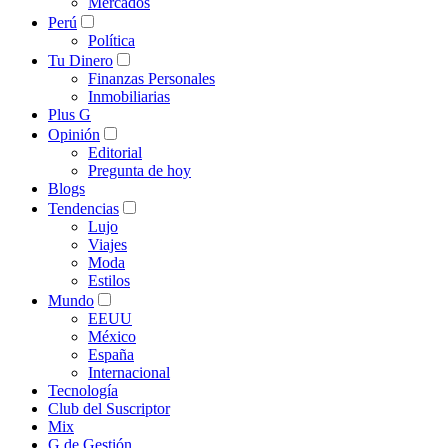
Mercados
Perú
Política
Tu Dinero
Finanzas Personales
Inmobiliarias
Plus G
Opinión
Editorial
Pregunta de hoy
Blogs
Tendencias
Lujo
Viajes
Moda
Estilos
Mundo
EEUU
México
España
Internacional
Tecnología
Club del Suscriptor
Mix
G de Gestión