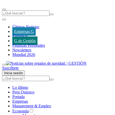
Últimas Noticias
Empresas G
Empresas
G de Gestión
Finanzas Personales
Newsletters
Mundial 2026
Suscríbete
Inicia sesión
Lo último
Peru Quiosco
Portada
Empresas
Management & Empleo
Economía