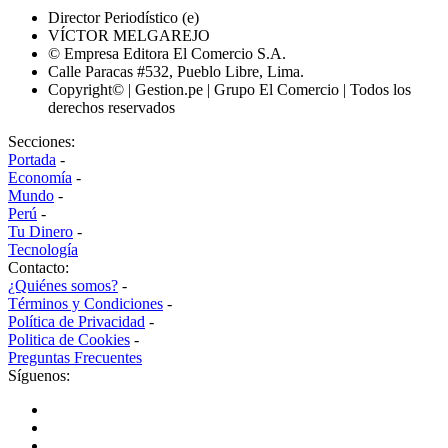
Director Periodístico (e)
VÍCTOR MELGAREJO
© Empresa Editora El Comercio S.A.
Calle Paracas #532, Pueblo Libre, Lima.
Copyright© | Gestion.pe | Grupo El Comercio | Todos los
derechos reservados
Secciones:
Portada
-
Economía
-
Mundo
-
Perú
-
Tu Dinero
-
Tecnología
Contacto:
¿Quiénes somos?
-
Términos y Condiciones
-
Política de Privacidad
-
Politica de Cookies
-
Preguntas Frecuentes
Síguenos: