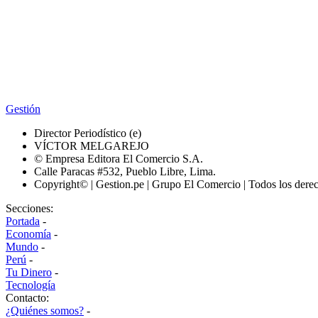
Gestión
Director Periodístico (e)
VÍCTOR MELGAREJO
© Empresa Editora El Comercio S.A.
Calle Paracas #532, Pueblo Libre, Lima.
Copyright© | Gestion.pe | Grupo El Comercio | Todos los dere
Secciones:
Portada
-
Economía
-
Mundo
-
Perú
-
Tu Dinero
-
Tecnología
Contacto:
¿Quiénes somos?
-