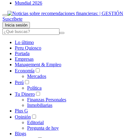
Mundial 2026
Suscríbete
Inicia sesión
Lo último
Peru Quiosco
Portada
Empresas
Management & Empleo
Economía
Mercados
Perú
Política
Tu Dinero
Finanzas Personales
Inmobiliarias
Plus G
Opinión
Editorial
Pregunta de hoy
Blogs