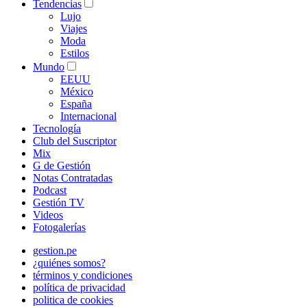
Tendencias
Lujo
Viajes
Moda
Estilos
Mundo
EEUU
México
España
Internacional
Tecnología
Club del Suscriptor
Mix
G de Gestión
Notas Contratadas
Podcast
Gestión TV
Videos
Fotogalerías
gestion.pe
¿quiénes somos?
términos y condiciones
política de privacidad
politica de cookies