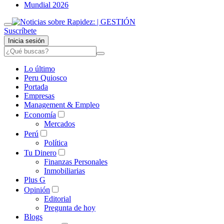
Mundial 2026
Suscríbete
Inicia sesión
Lo último
Peru Quiosco
Portada
Empresas
Management & Empleo
Economía
Mercados
Perú
Política
Tu Dinero
Finanzas Personales
Inmobiliarias
Plus G
Opinión
Editorial
Pregunta de hoy
Blogs